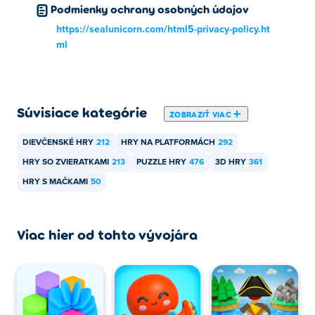
Podmienky ochrany osobných údajov
Ako môžem hrať Dual Cat zadarmo?
https://sealunicorn.com/html5-privacy-policy.ht
Dual Cat môžete hrať zadarmo na Poki.
ml
Môžem hrať Dual Cat na mobilných
zariadeniach a stolných počítačoch?
Súvisiace kategórie
ZOBRAZIŤ VIAC
Dual Cat je možné hrať na počítači a mobilných
zariadeniach, ako sú telefóny a tablety.
DIEVČENSKÉ HRY
212
HRY NA PLATFORMÁCH
292
HRY SO ZVIERATKAMI
213
PUZZLE HRY
476
3D HRY
361
HRY S MAČKAMI
50
Viac hier od tohto vývojára