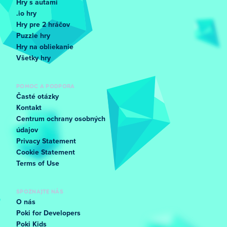
Hry s autami
.io hry
Hry pre 2 hráčov
Puzzle hry
Hry na obliekanie
Všetky hry
POMOC A PODPORA
Časté otázky
Kontakt
Centrum ochrany osobných
údajov
Privacy Statement
Cookie Statement
Terms of Use
SPOZNAJTE NÁS
O nás
Poki for Developers
Poki Kids