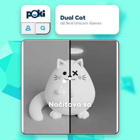
Dual Cat
od Seal Unicorn Games
Načítava sa