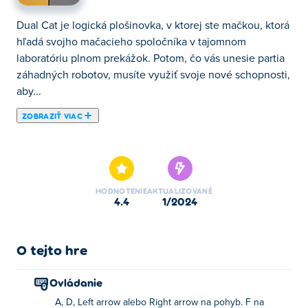
Dual Cat je logická plošinovka, v ktorej ste mačkou, ktorá
hľadá svojho mačacieho spoločníka v tajomnom
laboratóriu plnom prekážok. Potom, čo vás unesie partia
záhadných robotov, musíte využiť svoje nové schopnosti,
aby...
ZOBRAZIŤ VIAC
Dual Cat je logická plošinovka, v ktorej ste mačkou, ktorá
hľadá svojho mačacieho spoločníka v tajomnom
laboratóriu plnom prekážok. Potom, čo vás unesie partia
záhadných robotov, musíte využiť svoje nové schopnosti,
HODNOTENIE
AKTUALIZOVANÉ
aby ste zostali nažive a unikli z nebezpečného
4.4
1/2024
zariadenia, ktoré je plné robotov a strojov, ktoré sa vás
snažia zavrieť. Ak chcete dokončiť úroveň, musíte zbierať
hviezdy a potom vyzdvihnúť ryby. Máte moc hrať mŕtveho
O tejto hre
veľmi efektívne. Využite túto silu na to, aby ste boli
dočasne neporaziteľní, kedykoľvek sa ocitnete v
Ovládanie
nebezpečnej situácii – útočiaci nepriatelia cez vás len
A, D, Left arrow alebo Right arrow na pohyb. F na