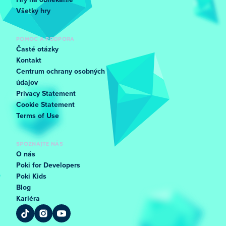
Hry na obliekanie
Všetky hry
POMOC A PODPORA
Časté otázky
Kontakt
Centrum ochrany osobných
údajov
Privacy Statement
Cookie Statement
Terms of Use
SPOZNAJTE NÁS
O nás
Poki for Developers
Poki Kids
Blog
Kariéra