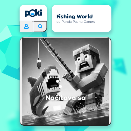
Fishing World
od Panda Pasha Games
Načítava sa