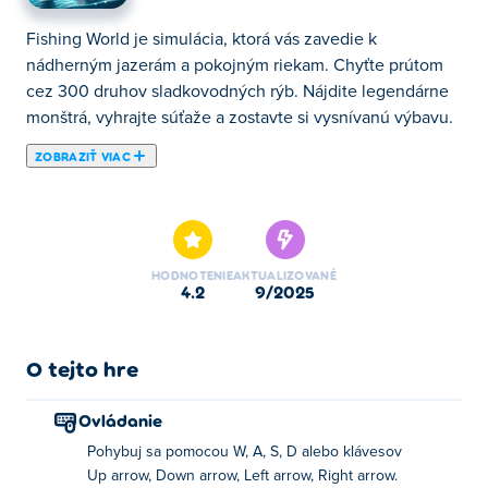
Fishing World je simulácia, ktorá vás zavedie k
nádherným jazerám a pokojným riekam. Chyťte prútom
cez 300 druhov sladkovodných rýb. Nájdite legendárne
monštrá, vyhrajte súťaže a zostavte si vysnívanú výbavu.
ZOBRAZIŤ VIAC
Fishing World je to najlepšie rybárske dobrodružstvo!
Nahoďte vlasec, namotajte vzácne a jedinečné ryby a
vylepšite si výstroj, aby ste sa stali najlepším rybárom.
Preskúmajte nové vody, kúpte si lepšie lode a zvýšte
HODNOTENIE
AKTUALIZOVANÉ
svoje zručnosti, keď odomknete nové vzrušujúce miesta.
4.2
9/2025
Dokážete ich všetky chytiť a stať sa rybárskou legendou?
Ako hrať Fishing World?
O tejto hre
Pohyb: WASD alebo klávesy so šípkami
Ovládanie
Ryba: F alebo ľavé tlačidlo
Pohybuj sa pomocou W, A, S, D alebo klávesov
Up arrow, Down arrow, Left arrow, Right arrow.