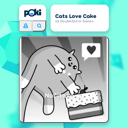
Cats Love Cake
od DoubleDutch Games
Načítava sa