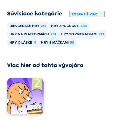
Súvisiace kategórie
ZOBRAZIŤ VIAC
DIEVČENSKÉ HRY
212
HRY ZRUČNOSTI
508
HRY NA PLATFORMÁCH
291
HRY SO ZVIERATKAMI
213
HRY O LÁSKE
11
HRY S MAČKAMI
50
Viac hier od tohto vývojára