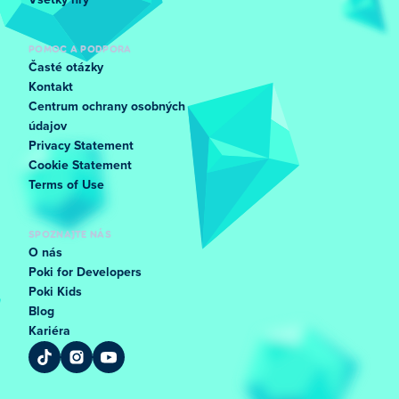
Všetky hry
POMOC A PODPORA
Časté otázky
Kontakt
Centrum ochrany osobných
údajov
Privacy Statement
Cookie Statement
Terms of Use
SPOZNAJTE NÁS
O nás
Poki for Developers
Poki Kids
Blog
Kariéra