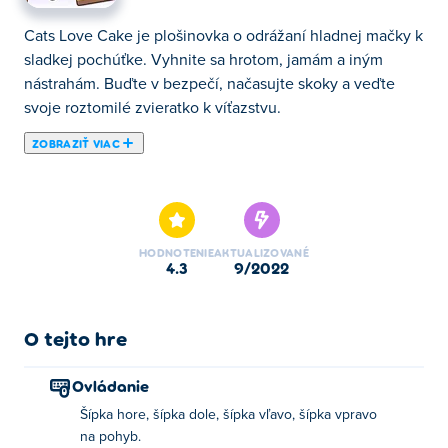
Cats Love Cake je plošinovka o odrážaní hladnej mačky k
sladkej pochúťke. Vyhnite sa hrotom, jamám a iným
nástrahám. Buďte v bezpečí, načasujte skoky a veďte
svoje roztomilé zvieratko k víťazstvu.
ZOBRAZIŤ VIAC
Tu si môžete zahrať Cats Love Cake. Cats Love Cake je
jednou z našich vybraných Hry zručnosti.
HODNOTENIE
AKTUALIZOVANÉ
4.3
9/2022
O tejto hre
Ovládanie
Šípka hore, šípka dole, šípka vľavo, šípka vpravo
na pohyb.