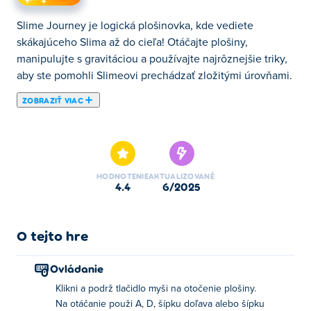
Slime Journey je logická plošinovka, kde vediete
skákajúceho Slima až do cieľa! Otáčajte plošiny,
manipulujte s gravitáciou a používajte najrôznejšie triky,
aby ste pomohli Slimeovi prechádzať zložitými úrovňami.
ZOBRAZIŤ VIAC
Slime Journey je logická plošinovka, kde vediete
skákajúceho Slima až do cieľa! Otáčajte plošiny,
manipulujte s gravitáciou a používajte najrôznejšie triky,
aby ste pomohli Slimeovi prechádzať zložitými úrovňami.
HODNOTENIE
AKTUALIZOVANÉ
Dávajte si pozor na nebezpečné prekážky na ceste!
4.4
6/2025
Preskúmajte čarovný svet, vyriešte hádanky, ktoré vás
navedú do hlavy, a prenasledujte svojho zaprisahaného
nepriateľa cez stovky vzrušujúcich výziev. Dokážete
O tejto hre
zvládnuť Slimeovu cestu?
Ovládanie
Ako hrať Slime Journey?
Klikni a podrž tlačidlo myši na otočenie plošiny.
Na otáčanie použi A, D, šípku doľava alebo šípku
Kliknutím a podržaním otočte plošinu alebo použite A/D