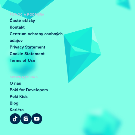
POMOC A PODPORA
Časté otázky
Kontakt
Centrum ochrany osobných
údajov
Privacy Statement
Cookie Statement
Terms of Use
SPOZNAJTE NÁS
O nás
Poki for Developers
Poki Kids
Blog
Kariéra