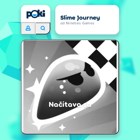
Slime Journey
od Nineties Games
Načítava sa