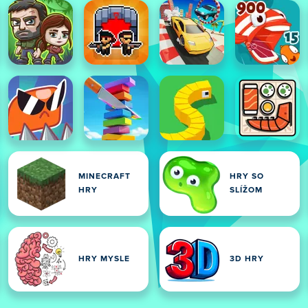
MINECRAFT
HRY SO
HRY
SLÍŽOM
HRY MYSLE
3D HRY