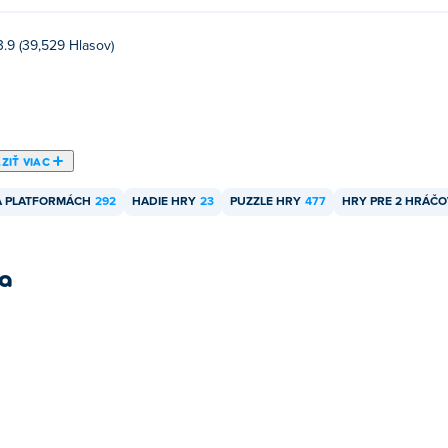
3.9 (39,529 Hlasov)
ZIŤ VIAC
A PLATFORMÁCH
292
HADIE HRY
23
PUZZLE HRY
477
HRY PRE 2 HRÁČO
ra