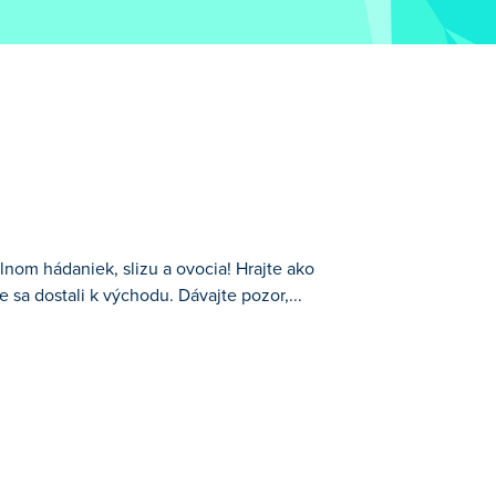
nom hádaniek, slizu a ovocia! Hrajte ako
 sa dostali k východu. Dávajte pozor,...
 ako slizový had, musíte strategicky
esty. Jedzte ovocie na ceste, aby sa
svojich priateľov, aby zistili, či ju