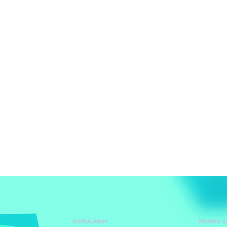
POPULÁRNY
POMOC A