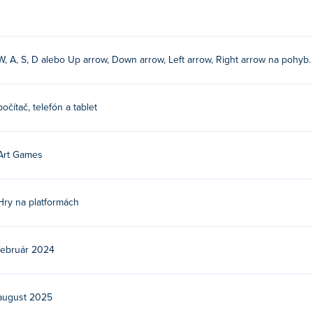
pkami
W, A, S, D alebo Up arrow, Down arrow, Left arrow, Right arrow na pohyb. 
počítač, telefón a tablet
es. Toto je ich prvá hra Poki!
adarmo?
Art Games
ki.
Hry na platformách
lných zariadeniach a počítačoch?
mobilných zariadeniach, ako sú telefóny a tablety.
február 2024
august 2025