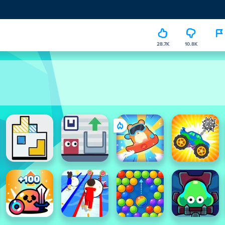
28.7K
10.8K