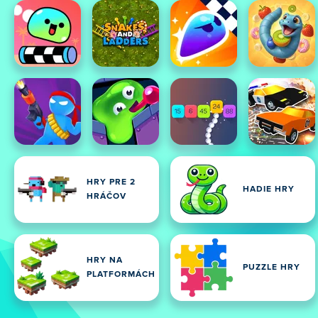
HRY PRE 2
HADIE HRY
HRÁČOV
HRY NA
PUZZLE HRY
PLATFORMÁCH