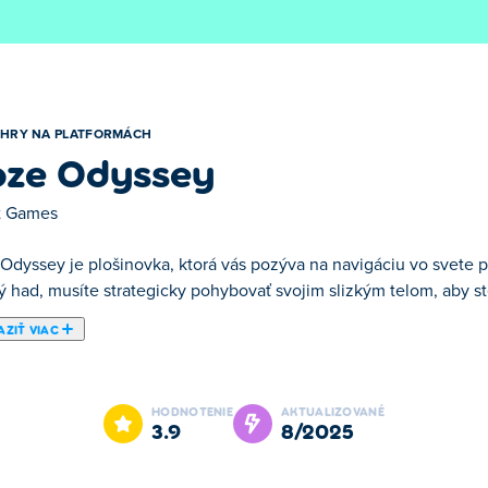
HRY NA PLATFORMÁCH
ze Odyssey
t Games
Odyssey je plošinovka, ktorá vás pozýva na navigáciu vo svete pl
ý had, musíte strategicky pohybovať svojim slizkým telom, aby ste
ZIŤ VIAC
ýva na navigáciu vo svete plnom hádaniek, slizu a ovocia! Hrajte
 dostali k východu. Dávajte pozor, aby ste nezošmykli z klzkej c
HODNOTENIE
AKTUALIZOVANÉ
 svoju vlastnú úroveň! Vytvorte si svoju lepkavú hádanku a vyzvite 
3.9
8/2025