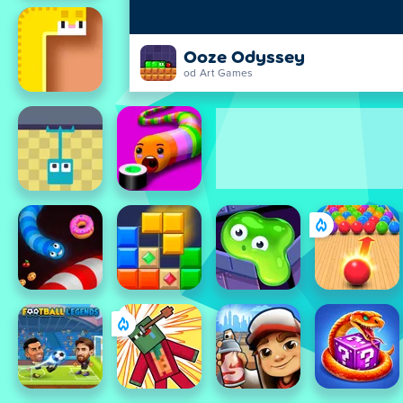
Ooze Odyssey
od Art Games