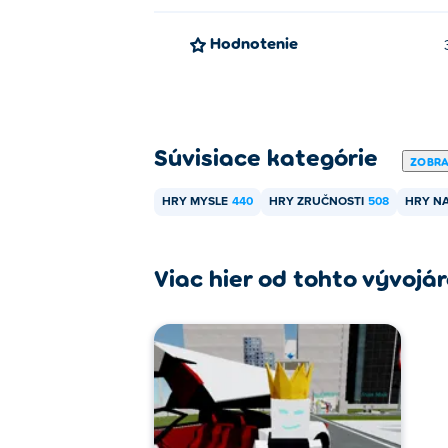
Hodnotenie
Súvisiace kategórie
ZOBRA
HRY MYSLE
440
HRY ZRUČNOSTI
508
HRY N
Viac hier od tohto vývojá