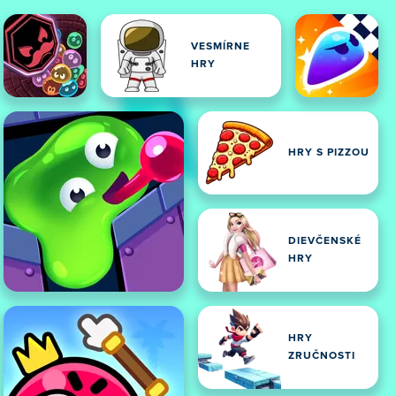
VESMÍRNE
HRY
HRY S PIZZOU
DIEVČENSKÉ
HRY
HRY
ZRUČNOSTI