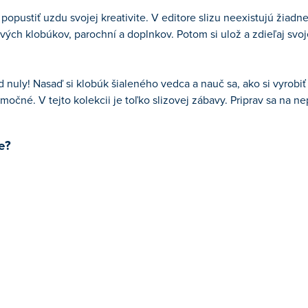
 popustiť uzdu svojej kreativite. V editore slizu neexistujú žia
ivých klobúkov, parochní a doplnkov. Potom si ulož a zdieľaj svo
od nuly! Nasaď si klobúk šialeného vedca a nauč sa, ako si vyrobi
očné. V tejto kolekcii je toľko slizovej zábavy. Priprav sa na n
e?