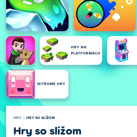
HRY NA
PLATFORMÁCH
NITROME HRY
HRY
HRY SO SLÍŽOM
Hry so slížom