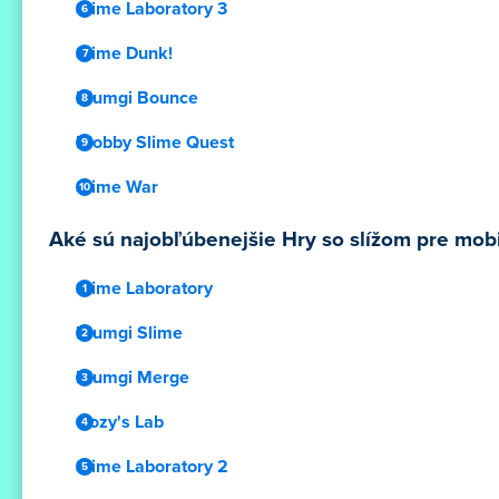
Slime Laboratory 3
Slime Dunk!
Blumgi Bounce
Blobby Slime Quest
Slime War
Aké sú najobľúbenejšie Hry so slížom pre mobi
Slime Laboratory
Blumgi Slime
Blumgi Merge
Oozy's Lab
Slime Laboratory 2