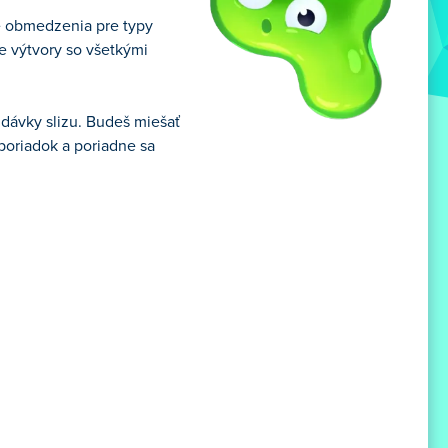
dne obmedzenia pre typy
je výtvory so všetkými
ť dávky slizu. Budeš miešať
eporiadok a poriadne sa