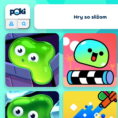
Hry so slížom