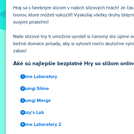
Hraj sa s farebným slizom v našich slizových hrách! Je čas
tvorov, ktoré môžeš vykúzliť! Vyskúšaj všetky druhy blázn
svojimi priateľmi!
Naše slizové hry ti umožnia vyrobiť si čarovný sliz úplne 
bežné domáce prísady, aby si vytvoril niečo skutočne výnim
zabav!
Aké sú najlepšie bezplatné Hry so slížom onlin
Slime Laboratory
Blumgi Slime
Blumgi Merge
Oozy's Lab
Slime Laboratory 2