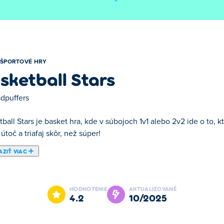
ŠPORTOVÉ HRY
sketball Stars
dpuffers
ball Stars je basket hra, kde v súbojoch 1v1 alebo 2v2 ide o to,
 útoč a triafaj skôr, než súper!
ZIŤ VIAC
etball Stars je jednou z našich vybraných Športové hry.
HODNOTENIE
AKTUALIZOVANÉ
4.2
10/2025