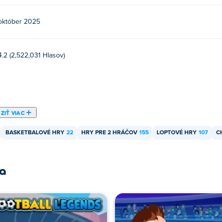
október 2025
4.2 (2,522,031 Hlasov)
ZIŤ VIAC
BASKETBALOVÉ HRY
22
HRY PRE 2 HRÁČOV
155
LOPTOVÉ HRY
107
C
ra