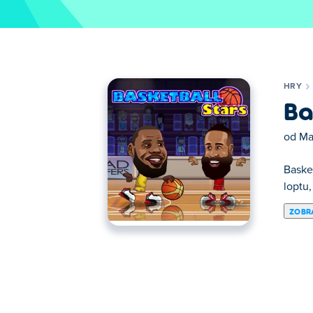
HRY
Ba
od
Ma
Basket
loptu,
ZOBRA
Tu si môžete zahrať Basketball Stars. Bask