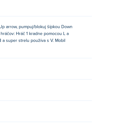
ou Up arrow, pumpuj/blokuj šípkou Down
2 hráčov: Hráč 1 kradne pomocou L a
a super strelu používa s V. Mobil