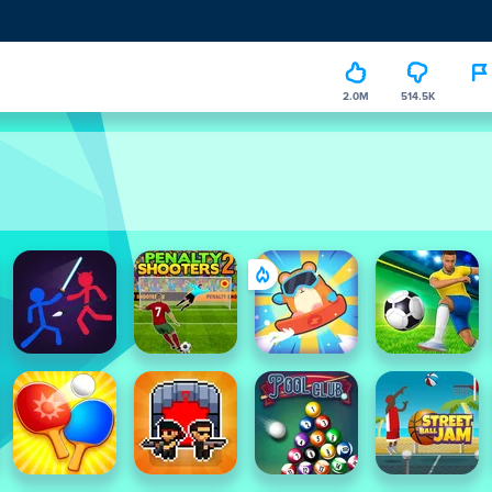
2.0M
514.5K