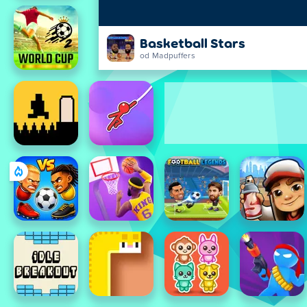
Basketball Stars
od Madpuffers