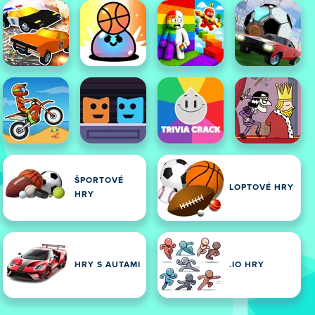
ŠPORTOVÉ
LOPTOVÉ HRY
HRY
HRY S AUTAMI
.IO HRY