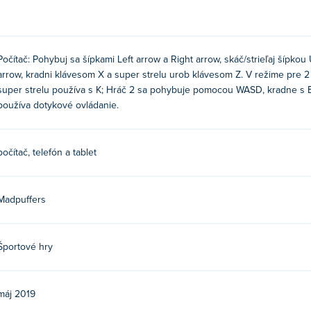
Počítač: Pohybuj sa šípkami Left arrow a Right arrow, skáč/strieľaj šípk
arrow, kradni klávesom X a super strelu urob klávesom Z. V režime pre 
super strelu používa s K; Hráč 2 sa pohybuje pomocou WASD, kradne s B 
používa dotykové ovládanie.
počítač, telefón a tablet
Madpuffers
Športové hry
máj 2019