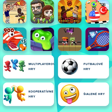
MULTIPLAYEROVÉ
FUTBALOVÉ
HRY
HRY
KOOPERATÍVNE
ŠIALENÉ HRY
HRY