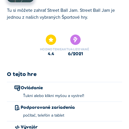
Tu si môžete zahrať Street Ball Jam. Street Ball Jam je
jednou z našich vybraných Športové hry.
Tu si môžete zahrať Street Ball Jam. Street Ball Jam je
jednou z našich vybraných Športové hry.
HODNOTENIE
AKTUALIZOVANÉ
4.4
6/2021
O tejto hre
Ovládanie
Ťukni alebo klikni myšou a vystreľ!
Podporované zariadenia
počítač, telefón a tablet
Vývojár