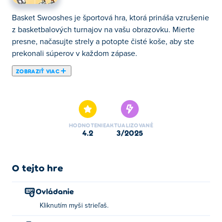
Basket Swooshes je športová hra, ktorá prináša vzrušenie
z basketbalových turnajov na vašu obrazovku. Mierte
presne, načasujte strely a potopte čisté koše, aby ste
prekonali súperov v každom zápase.
ZOBRAZIŤ VIAC
Tu si môžete zahrať Basket Swooshes. Basket Swooshes
je jednou z našich vybraných Športové hry.
HODNOTENIE
AKTUALIZOVANÉ
4.2
3/2025
O tejto hre
Ovládanie
Kliknutím myši strieľaš.