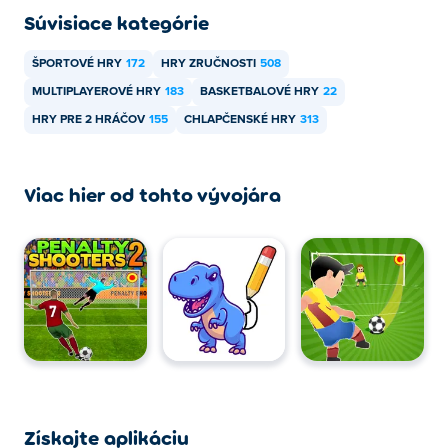
Súvisiace kategórie
ŠPORTOVÉ HRY
172
HRY ZRUČNOSTI
508
MULTIPLAYEROVÉ HRY
183
BASKETBALOVÉ HRY
22
HRY PRE 2 HRÁČOV
155
CHLAPČENSKÉ HRY
313
Viac hier od tohto vývojára
Získajte aplikáciu