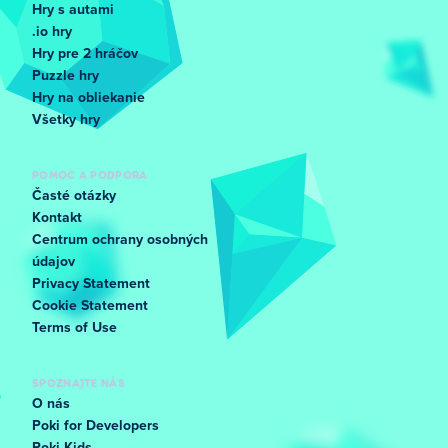
Hry s autami
.io hry
Hry pre 2 hráčov
Puzzle hry
Hry na obliekanie
Všetky hry
POMOC A PODPORA
Časté otázky
Kontakt
Centrum ochrany osobných
údajov
Privacy Statement
Cookie Statement
Terms of Use
SPOZNAJTE NÁS
O nás
Poki for Developers