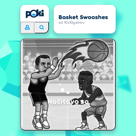
Basket Swooshes
od 10x10games
Načítava sa