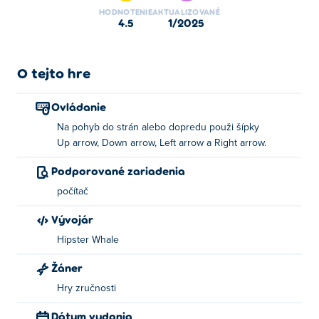
koľajnice tak, aby vás nič netrafilo. Poskakujte a
HODNOTENIE
AKTUALIZOVANÉ
pristávajte na minciach, aby ste si zvýšili skóre.
4.5
1/2025
S mincami vyhrajte nové postavičky zo stroja odmien.
Dávajte pozor na premávku a cez pruhy skáčte v
správnych chvíľach. Ak budete čakať pridlho, uplynie
O tejto hre
vám čas.
Hra Crossy Road je dokonalým testom načasovania a
Ovládanie
odvahy. Nájdete konečne odpoveď na otázku, prečo
Na pohyb do strán alebo dopredu použi šípky
prechádza sliepka cez cestu?
Up arrow, Down arrow, Left arrow a Right arrow.
Podporované zariadenia
počítač
Vývojár
Hipster Whale
Žáner
Hry zručnosti
Dátum vydania