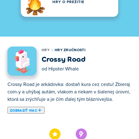
HRY O PREŽITIE
HRY
HRY ZRUČNOSTI
Crossy Road
od
Hipster Whale
Crossy Road je arkádovka: dostaň kura cez cestu! Zbieraj
coin-y a uhýbaj autám, vlakom a riekam v šialenej úrovni,
ktorá sa zrýchľuje a je čím ďalej tým bláznivejšia.
ZOBRAZIŤ VIAC
Pridajte sa k miliónom hráčov po celom svete a
vyskúšajte virálny úspech číslo 1 od spoločnosti Hipster
Whale! V hre Crossy Road musíte prejsť cez cesty, rieky a