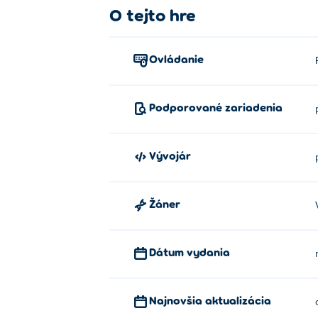
O tejto hre
A nakoniec je tu režim Párty, v kt
Nerobte si starosti, ak sa zaseknete, exi
Ovládanie
šikovný!
Ako hrať Trivia Crack?
Podporované zariadenia
Pomocou myši vyberte svoju tému
Kto vytvoril Trivia Crack?
Vývojár
Trivia Crack je vytvorený Play.Works. Zahra
Žáner
Ako môžem hrať Trivia Crack zad
Trivia Crack môžete hrať zadarmo na Poki.
Dátum vydania
Môžem hrať Trivia Crack na mobiln
Najnovšia aktualizácia
Trivia Crack je možné hrať na počítači a m