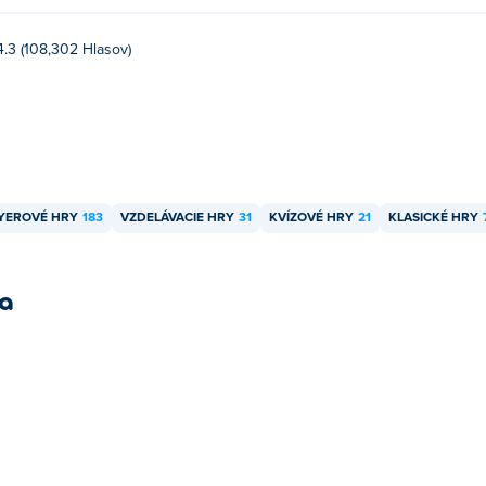
4.3 (108,302 Hlasov)
AYEROVÉ HRY
183
VZDELÁVACIE HRY
31
KVÍZOVÉ ​​HRY
21
KLASICKÉ HRY
ra