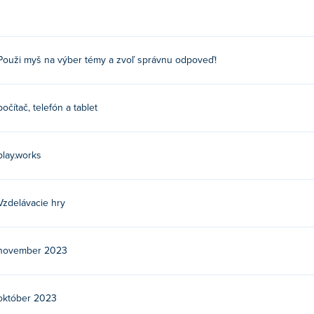
orom môžete vy a až 6 ďalších hráčov bojovať o to, kto je najmúdr
stuje množstvo užitočných možností, ktoré vám pomôžu prekonať n
Použi myš na výber témy a zvoľ správnu odpoveď!
počítač, telefón a tablet
 a vyberte správnu odpoveď!
play.works
jte si ich ďalšiu hru Poki:
Rocket Road
!
Vzdelávacie hry
armo?
november 2023
ých zariadeniach a stolných počítačoch?
október 2023
obilných zariadeniach, ako sú telefóny a tablety.