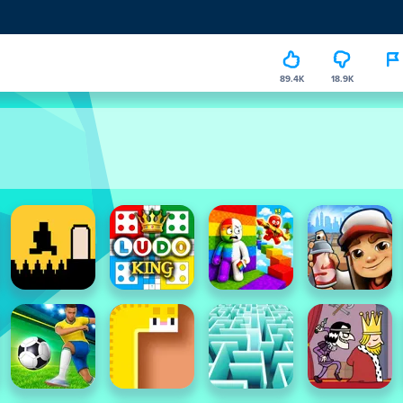
89.4K
18.9K