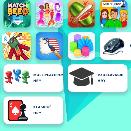
MULTIPLAYEROVÉ
VZDELÁVACIE
HRY
HRY
KLASICKÉ
HRY