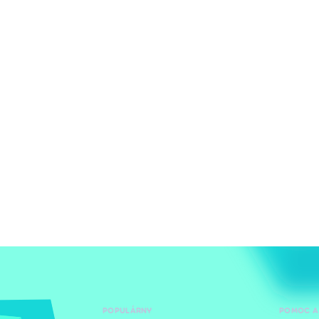
POPULÁRNY
POMOC A