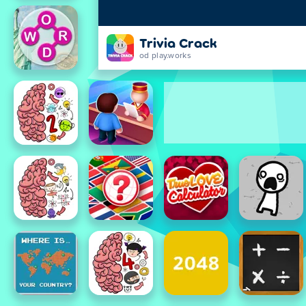
Trivia Crack
od play.works