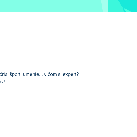
ria, šport, umenie... v čom si expert?
ry!
va, umenie, história a mnoho ďalších, takže
e
nájsť!