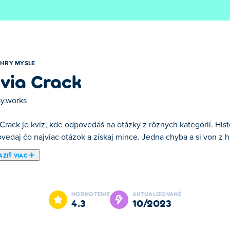
HRY MYSLE
ivia Crack
ay.works
 Crack je kvíz, kde odpovedáš na otázky z rôznych kategórií. Histó
vedaj čo najviac otázok a získaj mince. Jedna chyba a si von z h
ZIŤ VIAC
vedáte na otázky o množstve rôznych kategórií. Je tu šport, zába
javiť. Trivia Crack má na výber tri jedinečné herné režimy!
HODNOTENIE
AKTUALIZOVANÉ
4.3
10/2023
m musíte v každom kole odpovedať na otázku z náhodnej kategóri
 obľúbenú tému a uvidíte, koľko otázok v rade dokážete správne 