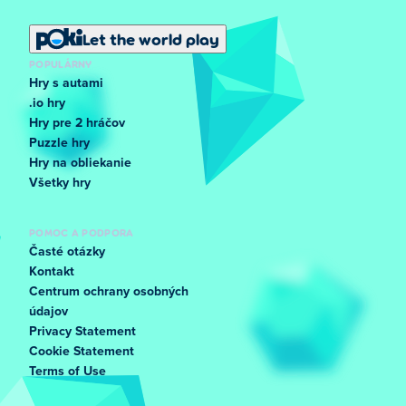
Let the world play
POPULÁRNY
Hry s autami
.io hry
Hry pre 2 hráčov
Puzzle hry
Hry na obliekanie
Všetky hry
POMOC A PODPORA
Časté otázky
Kontakt
Centrum ochrany osobných
údajov
Privacy Statement
Cookie Statement
Terms of Use