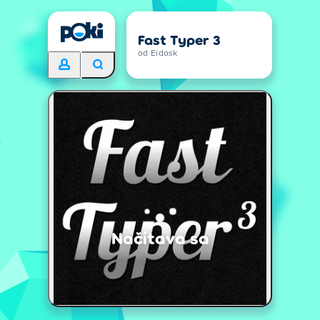
Fast Typer 3
od Eidosk
Načítava sa