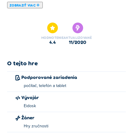
ZOBRAZIŤ VIAC
Tu si môžete zahrať Fast Typer 3. Fast Typer 3 je jednou z
našich vybraných Hry zručnosti.
HODNOTENIE
AKTUALIZOVANÉ
4.4
11/2020
O tejto hre
Podporované zariadenia
počítač, telefón a tablet
Vývojár
Eidosk
Žáner
Hry zručnosti