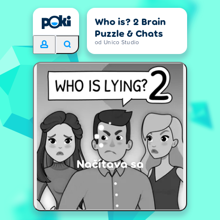
Who is? 2 Brain
Puzzle & Chats
od Unico Studio
Načítava sa