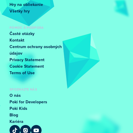
Hry na obliekanie
Všetky hry
POMOC A PODPORA
Časté otázky
Kontakt
Centrum ochrany osobných
údajov
Privacy Statement
Cookie Statement
Terms of Use
SPOZNAJTE NÁS
O nás
Poki for Developers
Poki Kids
Blog
Kariéra