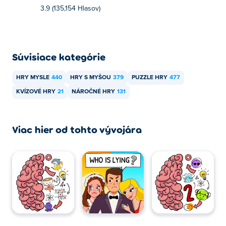
zadarmo?
3.9 (135,154 Hlasov)
Môžete hrať Kto je? 2 Brain Puzzle & Chats zadarmo na
Poki.
Súvisiace kategórie
Môžem hrať Kto je? 2 Brain Puzzle & Chats na
mobilných zariadeniach a desktopoch?
HRY MYSLE
440
HRY S MYŠOU
379
PUZZLE HRY
477
KVÍZOVÉ ​​HRY
21
NÁROČNÉ HRY
131
Kto je? 2 Brain Puzzle & Chats je možné hrať na počítači a
mobilných zariadeniach, ako sú telefóny a tablety.
Viac hier od tohto vývojára