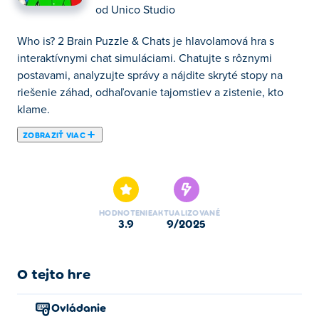
od
Unico Studio
Who is? 2 Brain Puzzle & Chats je hlavolamová hra s
interaktívnymi chat simuláciami. Chatujte s rôznymi
postavami, analyzujte správy a nájdite skryté stopy na
riešenie záhad, odhaľovanie tajomstiev a zistenie, kto
klame.
ZOBRAZIŤ VIAC
Kto je? 2 Brain Puzzle & Chats je logická hra, v ktorej
musíte nájsť stopy prostredníctvom rozhovorov s rôznymi
postavami. Ako pokračovanie zábavnej hádankovej hry
Kto je? , tentoraz Kto je? 2 ponúka viac ako stovku
HODNOTENIE
AKTUALIZOVANÉ
náročných scenárov. Ak chcete uspieť, musíte klásť
3.9
9/2025
správne otázky, zbierať užitočné informácie a vytvárať
inteligentné odpovede! Hľadanie indícií nestačí! Na
vyriešenie všetkých otázok musíte tiež myslieť po
O tejto hre
vybalení. Viete sa dobre rozprávať s ľuďmi, aby ste našli
stopy a rozlúštili hádanky? Je to vaša hra!
Ovládanie