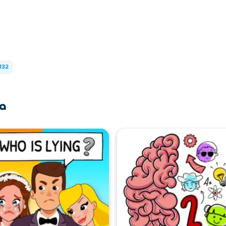
132
ra