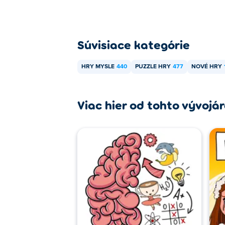
Súvisiace kategórie
HRY MYSLE
440
PUZZLE HRY
477
NOVÉ HRY
Viac hier od tohto vývojá