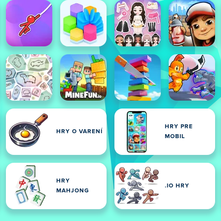
HRY PRE
HRY O VARENÍ
MOBIL
HRY
.IO HRY
MAHJONG