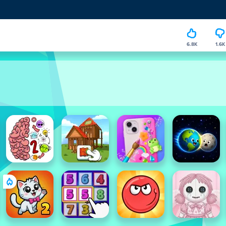
6.8K
1.6K