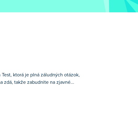
n Test, ktorá je plná záludných otázok,
 zdá, takže zabudnite na zjavné...
zok, skrytých predmetov a množstva
ranne. Klikajte, experimentujte a odhaľte