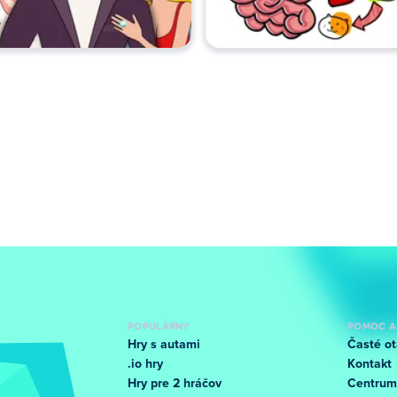
POPULÁRNY
POMOC A
Hry s autami
Časté ot
.io hry
Kontakt
Hry pre 2 hráčov
Centrum