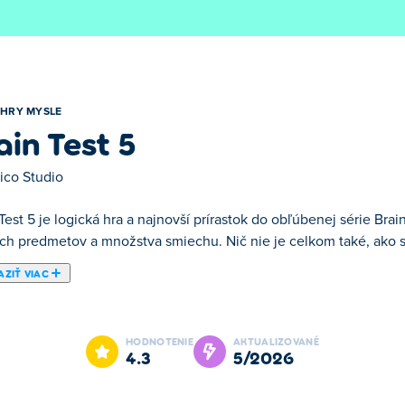
HRY MYSLE
ain Test 5
ico Studio
Test 5 je logická hra a najnovší prírastok do obľúbenej série Brai
ých predmetov a množstva smiechu. Nič nie je celkom také, ako sa
ZIŤ VIAC
rastok do obľúbenej série Brain Test, ktorá je plná záludných otá
dá, takže zabudnite na zjavné odpovede a začnite premýšľať post
HODNOTENIE
AKTUALIZOVANÉ
Otestujte svoj mozog a zistite, či ho dokážete prekabátiť!
4.3
5/2026