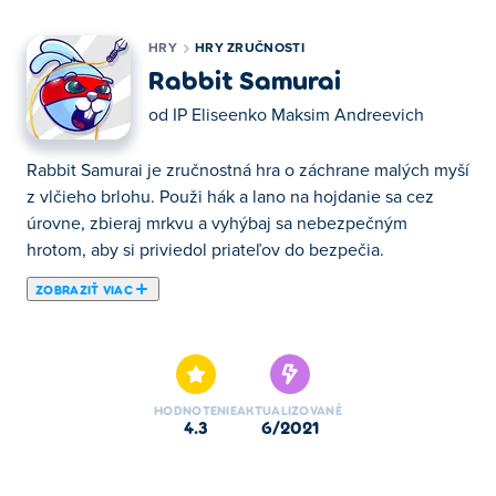
HRY
HRY ZRUČNOSTI
Rabbit Samurai
od
IP Eliseenko Maksim Andreevich
Rabbit Samurai je zručnostná hra o záchrane malých myší
z vlčieho brlohu. Použi hák a lano na hojdanie sa cez
úrovne, zbieraj mrkvu a vyhýbaj sa nebezpečným
hrotom, aby si priviedol priateľov do bezpečia.
ZOBRAZIŤ VIAC
Tu si môžete zahrať Rabbit Samurai. Rabbit Samurai je
jednou z našich vybraných Hry zručnosti.
HODNOTENIE
AKTUALIZOVANÉ
4.3
6/2021