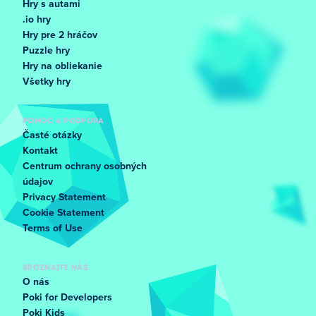
Hry s autami
.io hry
Hry pre 2 hráčov
Puzzle hry
Hry na obliekanie
Všetky hry
POMOC A PODPORA
Časté otázky
Kontakt
Centrum ochrany osobných
údajov
Privacy Statement
Cookie Statement
Terms of Use
SPOZNAJTE NÁS
O nás
Poki for Developers
Poki Kids