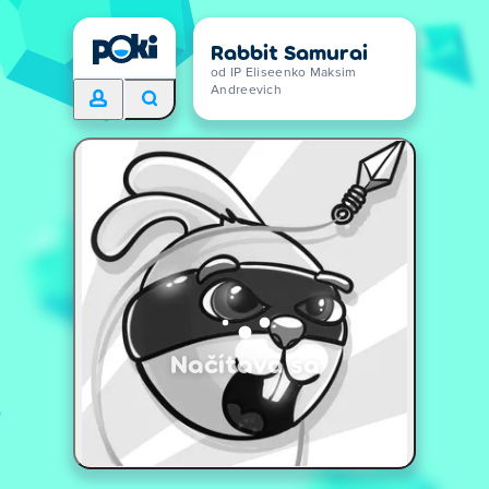
Rabbit Samurai
od IP Eliseenko Maksim
Andreevich
Načítava sa