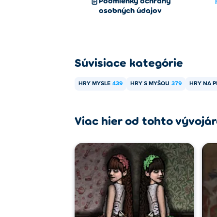
Podmienky ochrany
osobných údajov
Súvisiace kategórie
HRY MYSLE
439
HRY S MYŠOU
379
HRY NA 
Viac hier od tohto vývojá