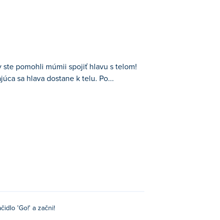
 ste pomohli múmii spojiť hlavu s telom!
júca sa hlava dostane k telu. Po...
lom! Strategicky rozmiestňujte šípky, aby
y ste maximalizovali svoje skóre. Čím
iný vzhľad! Ako rýchlo dokážete pripevniť
"Choď!" tlačidlo na spustenie.
čidlo 'Go!' a začni!