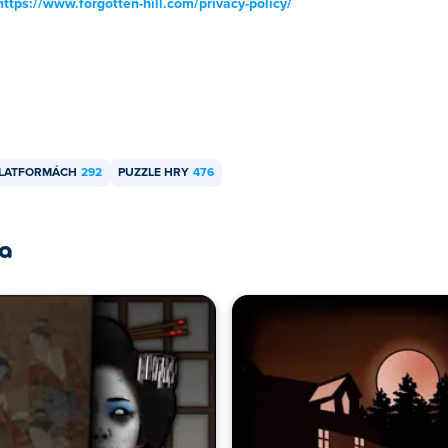
https://www.forgotten-hill.com/privacy-policy/
PLATFORMÁCH
292
PUZZLE HRY
476
ra