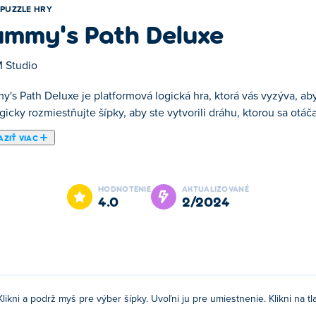
PUZZLE HRY
mmy's Path Deluxe
 Studio
's Path Deluxe je platformová logická hra, ktorá vás vyzýva, aby
gicky rozmiestňujte šípky, aby ste vytvorili dráhu, ktorou sa otáča
ZIŤ VIAC
á hra, ktorá vás vyzýva, aby ste pomohli múmii spojiť hlavu s te
a hlava dostane k telu. Po ceste zbierajte diamanty a skarabea, ab
HODNOTENIE
AKTUALIZOVANÉ
 bude vaše skóre! Najlepšia časť? Môžete zmeniť hlavu Múmie na 
4.0
2/2024
ením myši umiestnite šípku do správnej polohy. Stlačte tlačidlo 
?
Klikni a podrž myš pre výber šípky. Uvoľni ju pre umiestnenie. Klikni na tla