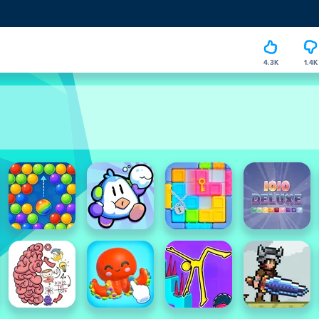
4.3K
1.4K