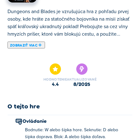
Dungeons and Blades je vzrušujúca hra z pohľadu prvej
osoby, kde hráte za statočného bojovníka na misii získať
späť kráľovský ukradnutý poklad! Prebojujte sa cez vlny
hmyzích príšer, ktoré vám blokujú cestu, a použite...
ZOBRAZIŤ VIAC
Dungeons and Blades je vzrušujúca hra z pohľadu prvej
osoby, kde hráte za statočného bojovníka na misii získať
späť kráľovský ukradnutý poklad! Prebojujte sa cez vlny
hmyzích príšer, ktoré vám blokujú cestu, a použite svoju
HODNOTENIE
AKTUALIZOVANÉ
silu a schopnosti, aby ste ich porazili. Použitím rôznych
4.4
8/2025
kombinácií sekov, ťahov a blokov môžete vytvoriť ničivé
útoky, ktoré zničia každého nepriateľa. Nájdite rôzne
zbrane, štíty a kúzla, ktoré vám pomôžu na ceste. Ste
O tejto hre
pripravení získať späť poklad a zachrániť kráľovstvo v
Dungeons and Blades?
Ovládanie
Bodnutie: W alebo šípka hore. Seknutie: D alebo
Ako hrať Dungeons and Blades?
šípka doprava. Blok: A alebo šípka doľava.