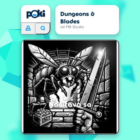
Dungeons &
Blades
od FM Studio
Načítava sa