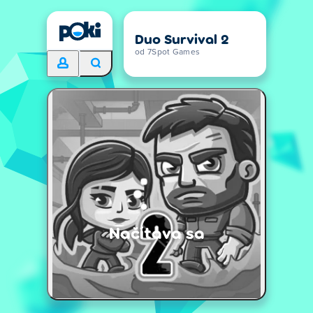
Duo Survival 2
od 7Spot Games
Načítava sa