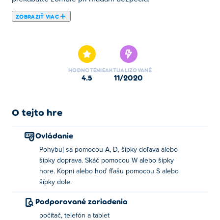
ZOBRAZIŤ VIAC
Tu si môžete zahrať Duo Survival 2. Duo Survival 2 je
jednou z našich vybraných Hry pre 2 hráčov.
HODNOTENIE
AKTUALIZOVANÉ
4.5
11/2020
O tejto hre
Ovládanie
Pohybuj sa pomocou A, D, šípky doľava alebo
šípky doprava. Skáč pomocou W alebo šípky
hore. Kopni alebo hoď fľašu pomocou S alebo
šípky dole.
Podporované zariadenia
počítač, telefón a tablet