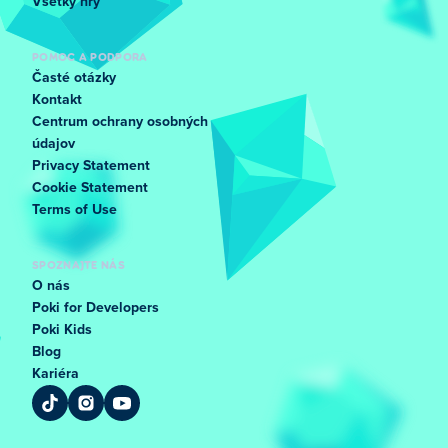
Všetky hry
POMOC A PODPORA
Časté otázky
Kontakt
Centrum ochrany osobných
údajov
Privacy Statement
Cookie Statement
Terms of Use
SPOZNAJTE NÁS
O nás
Poki for Developers
Poki Kids
Blog
Kariéra