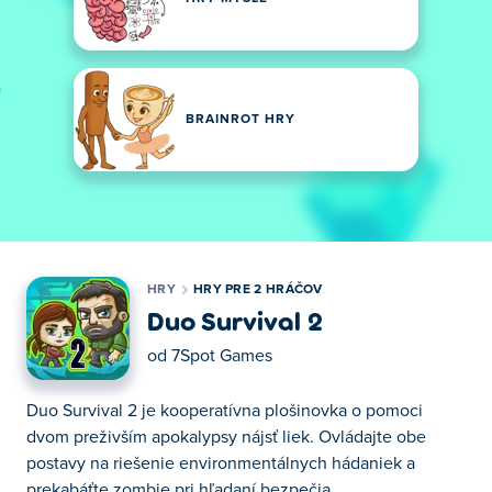
BRAINROT HRY
HRY
HRY PRE 2 HRÁČOV
Duo Survival 2
od
7Spot Games
Duo Survival 2 je kooperatívna plošinovka o pomoci
dvom preživším apokalypsy nájsť liek. Ovládajte obe
postavy na riešenie environmentálnych hádaniek a
prekabáťte zombie pri hľadaní bezpečia.