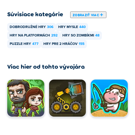
Súvisiace kategórie
ZOBRAZIŤ VIAC
DOBRODRUŽNÉ HRY
306
HRY MYSLE
440
HRY NA PLATFORMÁCH
292
HRY SO ZOMBÍKMI
48
PUZZLE HRY
477
HRY PRE 2 HRÁČOV
155
Viac hier od tohto vývojára