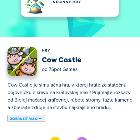
NEČINNÉ HRY
HRY
Cow Castle
od
7Spot Games
Cow Castle je simulačná hra, v ktorej hráte za statočnú
bojovníčku a kravu na kráľovskej misii! Prijímajte rozkazy
od Bielej mačacej kráľovnej, rúbete stromy, ťažte kamene
a zbierajte zdroje na stavbu najkrajšieho hradu...
ZOBRAZIŤ VIAC
Cow Castle je simulačná hra, v ktorej hráte za statočnú
bojovníčku a kravu na kráľovskej misii! Prijímajte rozkazy