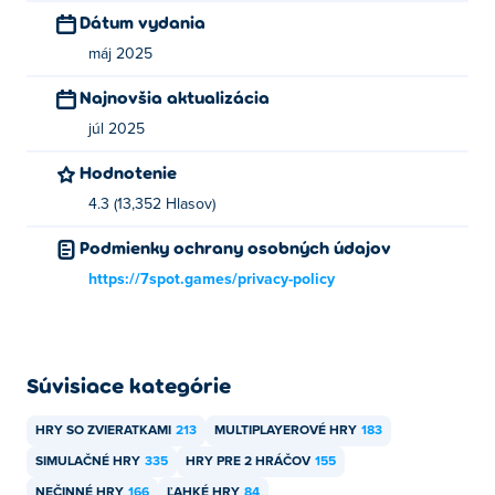
Dátum vydania
Ako môžem hrať Cow Castle zadarmo?
máj 2025
Cow Castle si môžete zahrať zadarmo na Poki.
Najnovšia aktualizácia
Môžem hrať Cow Castle na mobilných
júl 2025
zariadeniach a stolových počítačoch?
Hodnotenie
Cow Castle sa dá hrať na počítači a mobilných
4.3 (13,352 Hlasov)
zariadeniach, ako sú telefóny a tablety.
Podmienky ochrany osobných údajov
https://7spot.games/privacy-policy
Súvisiace kategórie
HRY SO ZVIERATKAMI
213
MULTIPLAYEROVÉ HRY
183
SIMULAČNÉ HRY
335
HRY PRE 2 HRÁČOV
155
NEČINNÉ HRY
166
ĽAHKÉ HRY
84