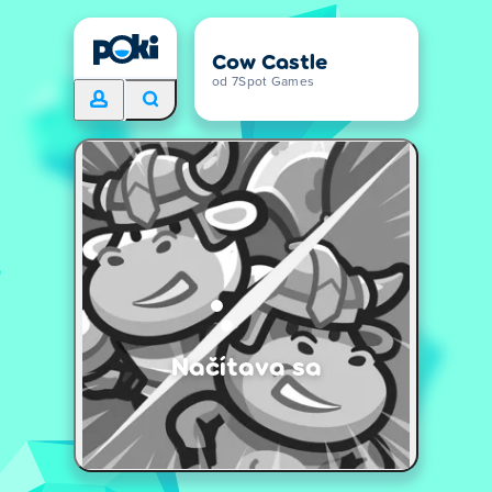
Cow Castle
od 7Spot Games
Načítava sa