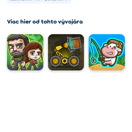
Viac hier od tohto vývojára