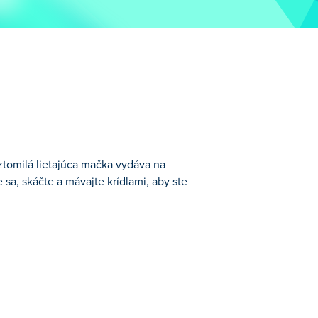
oztomilá lietajúca mačka vydáva na
sa, skáčte a mávajte krídlami, aby ste
 nebezpečné dobrodružstvo plné zložitých
m si na každom kroku otestujte svoje
ní bezpečne sprevádzať Cat Bird jeho