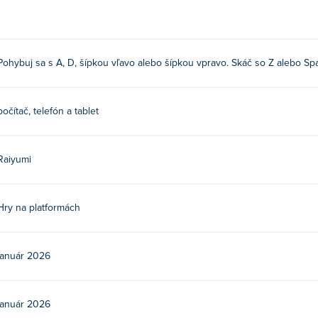
u doľava a doprava
Pohybuj sa s A, D, šípkou vľavo alebo šípkou vpravo. Skáč so Z alebo Spa
počítač, telefón a tablet
ich ďalšie hry na Poki: boost-buddies!
Raiyumi
?
Poki.
Hry na platformách
 zariadeniach a stolových počítačoch?
január 2026
obilných zariadeniach, ako sú telefóny a tablety.
január 2026