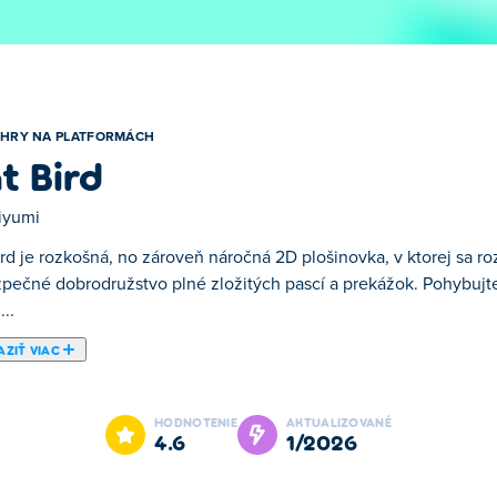
HRY NA PLATFORMÁCH
t Bird
iyumi
ird je rozkošná, no zároveň náročná 2D plošinovka, v ktorej sa r
pečné dobrodružstvo plné zložitých pascí a prekážok. Pohybujte 
...
ZIŤ VIAC
2D plošinovka, v ktorej sa roztomilá lietajúca mačka vydáva na
mávajte krídlami, aby ste prežili smrteľné nebezpečenstvá, pričo
HODNOTENIE
AKTUALIZOVANÉ
zerať roztomilo, ale táto cesta nebude jednoduchá! Ste priprave
4.6
1/2026