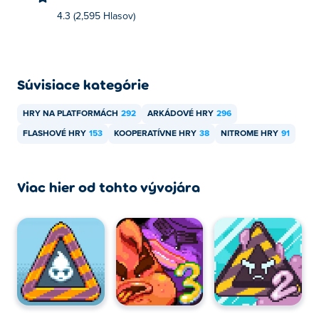
4.3 (2,595 Hlasov)
Súvisiace kategórie
HRY NA PLATFORMÁCH
292
ARKÁDOVÉ HRY
296
FLASHOVÉ HRY
153
KOOPERATÍVNE HRY
38
NITROME HRY
91
Viac hier od tohto vývojára