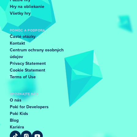
Puzzle hry
Hry na obliekanie
Všetky hry
POMOC A PODPORA
Časté otázky
Kontakt
Centrum ochrany osobných
údajov
Privacy Statement
Cookie Statement
Terms of Use
SPOZNAJTE NÁS
O nás
Poki for Developers
Poki Kids
Blog
Kariéra