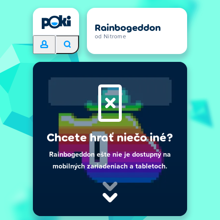
Rainbogeddon
od Nitrome
Chcete hrať niečo iné?
Rainbogeddon ešte nie je dostupný na
mobilných zariadeniach a tabletoch.