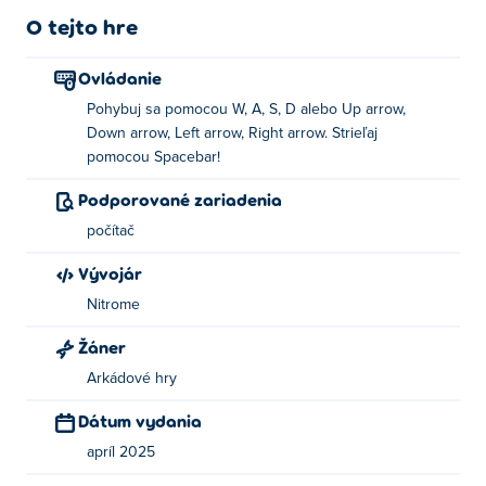
O tejto hre
Ako hrať Rainbogeddon?
Ovládanie
Na pohyb použite WASD alebo klávesy so
Pohybuj sa pomocou W, A, S, D alebo Up arrow,
šípkami!
Down arrow, Left arrow, Right arrow. Strieľaj
Použite medzerník na streľbu zo zbrane!
pomocou Spacebar!
Podporované zariadenia
Kto vytvoril Rainbogeddon?
počítač
Rainbogeddon je vytvorený spoločnosťou Nitrome.
Vývojár
Zahrajte si ich ďalšie hry Poki:
Bad Ice-Cream
,
Double
Edged
a
Dangle
Nitrome
Ako môžem hrať Rainbogeddon zadarmo?
Žáner
Arkádové hry
Rainbogeddon si môžete zahrať zadarmo na Poki.
Dátum vydania
Môžem hrať Rainbogeddon so svojím
apríl 2025
priateľom?