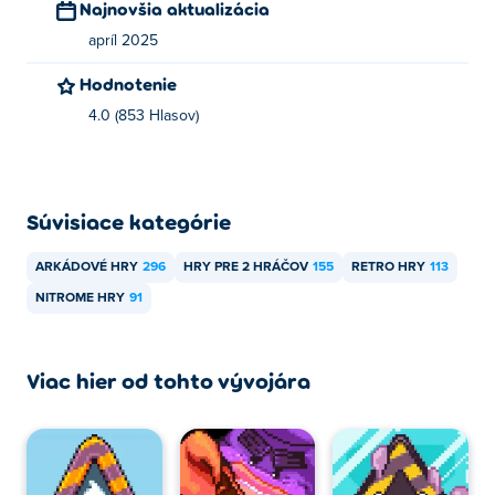
Najnovšia aktualizácia
Áno! Rainbogeddon je miestna hra pre viacerých hráčov,
apríl 2025
takže môžete hrať so svojím priateľom na rovnakom
počítači!
Hodnotenie
4.0 (853 Hlasov)
Môžem hrať Rainbogeddon na mobilných
zariadeniach a stolných počítačoch?
Rainbogeddon je možné hrať iba na počítači.
Súvisiace kategórie
ARKÁDOVÉ HRY
296
HRY PRE 2 HRÁČOV
155
RETRO HRY
113
NITROME HRY
91
Viac hier od tohto vývojára