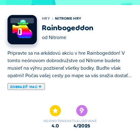
HRY
NITROME HRY
Rainbogeddon
od
Nitrome
Pripravte sa na arkádovú akciu v hre Rainbogeddon! V
tomto neónovom dobrodružstve od Nitrome budete
musieť na výhru pozbierať všetky bodky. Buďte však
opatrní! Počas vašej cesty po mape sa vás snažia dostať...
ZOBRAZIŤ VIAC
Pripravte sa na arkádovú akciu v hre Rainbogeddon! V
tomto neónovom dobrodružstve od Nitrome budete
musieť na výhru pozbierať všetky bodky. Buďte však
opatrní! Počas vašej cesty po mape sa vás snažia dostať
HODNOTENIE
AKTUALIZOVANÉ
nepriatelia. Máte nablízku priateľa? Potom môžete hrať
4.0
4/2025
spolu v režime 2 hráčov. Dokážete prejsť všetkých 40
úrovní bez ujmy?