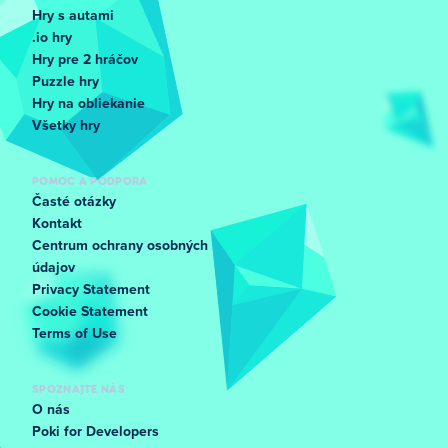
Hry s autami
.io hry
Hry pre 2 hráčov
Puzzle hry
Hry na obliekanie
Všetky hry
POMOC A PODPORA
Časté otázky
Kontakt
Centrum ochrany osobných
údajov
Privacy Statement
Cookie Statement
Terms of Use
SPOZNAJTE NÁS
O nás
Poki for Developers