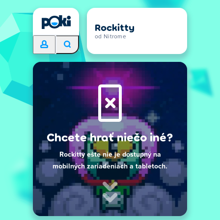
Rockitty
od Nitrome
Chcete hrať niečo iné?
Rockitty ešte nie je dostupný na
mobilných zariadeniach a tabletoch.