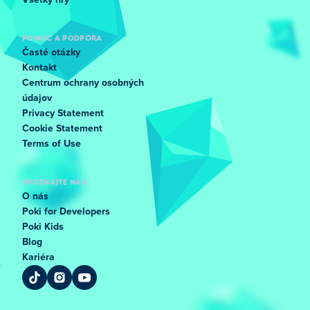
Všetky hry
POMOC A PODPORA
Časté otázky
Kontakt
Centrum ochrany osobných
údajov
Privacy Statement
Cookie Statement
Terms of Use
SPOZNAJTE NÁS
O nás
Poki for Developers
Poki Kids
Blog
Kariéra