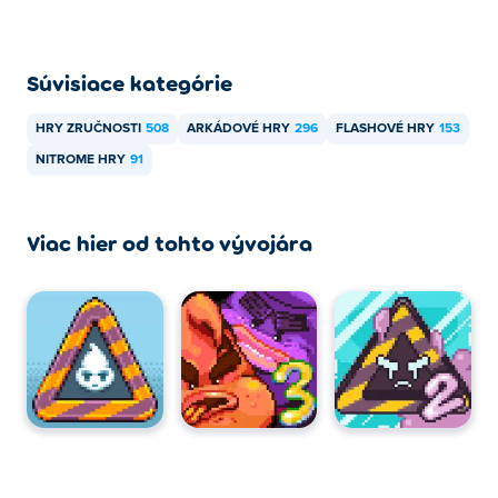
Súvisiace kategórie
HRY ZRUČNOSTI
508
ARKÁDOVÉ HRY
296
FLASHOVÉ HRY
153
NITROME HRY
91
Viac hier od tohto vývojára