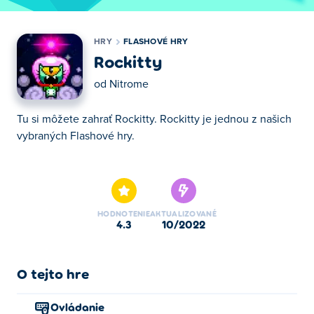
HRY
FLASHOVÉ HRY
Rockitty
od
Nitrome
Tu si môžete zahrať Rockitty. Rockitty je jednou z našich
vybraných Flashové hry.
Tu si môžete zahrať Rockitty. Rockitty je jednou z našich
vybraných Flashové hry.
HODNOTENIE
AKTUALIZOVANÉ
4.3
10/2022
O tejto hre
Ovládanie