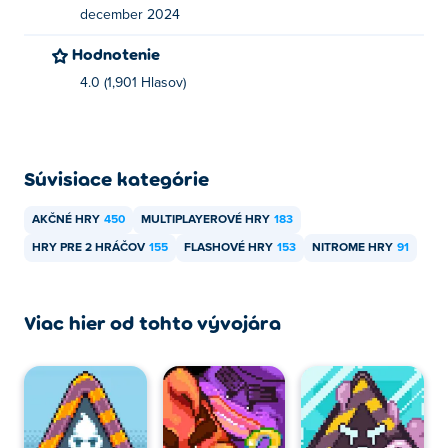
december 2024
Môžem hrať Bump Battle Royale na mobilných
zariadeniach a počítačoch?
Hodnotenie
4.0 (1,901 Hlasov)
Bump Battle Royale je možné hrať na počítači.
Súvisiace kategórie
AKČNÉ HRY
450
MULTIPLAYEROVÉ HRY
183
HRY PRE 2 HRÁČOV
155
FLASHOVÉ HRY
153
NITROME HRY
91
Viac hier od tohto vývojára