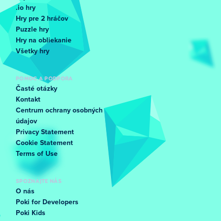
.io hry
Hry pre 2 hráčov
Puzzle hry
Hry na obliekanie
Všetky hry
POMOC A PODPORA
Časté otázky
Kontakt
Centrum ochrany osobných
údajov
Privacy Statement
Cookie Statement
Terms of Use
SPOZNAJTE NÁS
O nás
Poki for Developers
Poki Kids