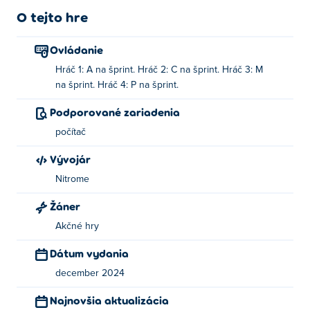
je potrebné na získanie víťazstva
O tejto hre
Ako hrať Bump Battle Royale?
Ovládanie
Hráč 1: A na šprint. Hráč 2: C na šprint. Hráč 3: M
Hráč 1: Použite kláves A na pomlčku!
na šprint. Hráč 4: P na šprint.
Hráč 2: Použite kláves C na pomlčku!
Podporované zariadenia
Hráč 3: Použite kláves M na pomlčku!
počítač
Hráč 4: Použite kláves P na pomlčku!
Vývojár
Kto vytvoril Bump Battle Royale?
Nitrome
Žáner
Bump Battle Royale vytvoril Nitrome. Zahrajte si ich
ďalšie hry Poki:
The Bucket
,
Bad Ice-Cream
a
Double
Akčné hry
Edged
!
Dátum vydania
Ako môžem hrať Bump Battle Royale zadarmo?
december 2024
Najnovšia aktualizácia
Bump Battle Royale môžete hrať zadarmo na Poki.