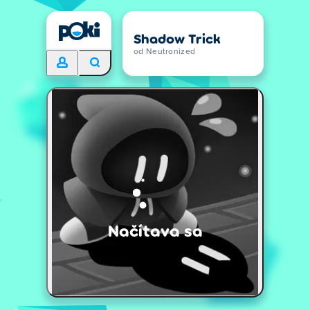
Shadow Trick
od Neutronized
Načítava sa