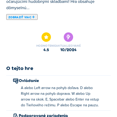
očarujúcimi hudobnými skladbami! Hra obsahuje
dômyselnú...
ZOBRAZIŤ VIAC
Chcete dobyť magickú ríšu plnú prisluhovačov, pascí a
súbojov s bossmi? Nehľadajte nič iné ako Shadow Trick -
rýchla plošinovka s krásnou 16-bitovou estetikou a
očarujúcimi hudobnými skladbami! Hra obsahuje
HODNOTENIE
AKTUALIZOVANÉ
dômyselnú hrateľnosť, v ktorej prevezmete úlohu
4.5
10/2024
čarodejníka schopného stať sa tieňom, ktorý sa snaží
vyriešiť akúkoľvek výzvu, ktorá pred ním stojí. Existuje
veľa zberateľských mesiacov, ktoré môžete objaviť, aby
O tejto hre
ste úplne zvládli každú úroveň. Príďte a ovládnite silu
tieňov!
Ovládanie
A alebo Left arrow na pohyb doľava. D alebo
Ako môžem hrať Shadow Trick?
Right arrow na pohyb doprava. W alebo Up
arrow na skok. E, Spacebar alebo Enter na vstup
Presun doľava: A alebo kláves so šípkou doľava
do Tieňového režimu. P alebo Escape na pauzu.
Pohyb doprava: D alebo šípka doprava
Podporované zariadenia