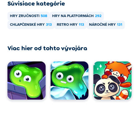
Súvisiace kategórie
Shadow Trick je možné hrať na počítači a mobilných
zariadeniach, ako sú telefóny a tablety.
HRY ZRUČNOSTI
508
HRY NA PLATFORMÁCH
292
CHLAPČENSKÉ HRY
313
RETRO HRY
113
NÁROČNÉ HRY
131
Viac hier od tohto vývojára