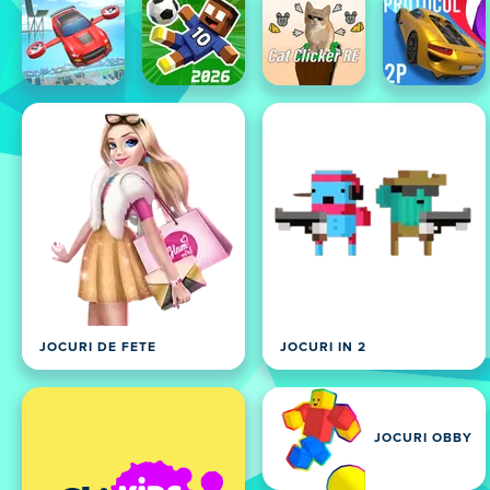
JOCURI DE FETE
JOCURI IN 2
JOCURI OBBY