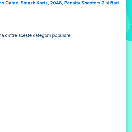
no Game
,
Smash Karts
,
2048
,
Penalty Shooters 2
și
Bad
na dintre aceste categorii populare: