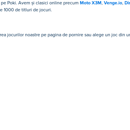
ar pe Poki. Avem și clasici online precum
Moto X3M
,
Venge.io
,
Di
e 1000 de titluri de jocuri.
rirea jocurilor noastre pe pagina de pornire sau alege un joc din u