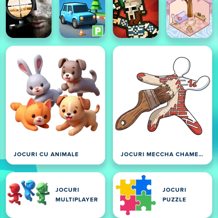
JOCURI CU ANIMALE
JOCURI MECCHA CHAMELEON
JOCURI
JOCURI
MULTIPLAYER
PUZZLE