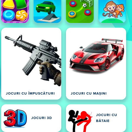
JOCURI CU ÎMPUSCĂTURI
JOCURI CU MAȘINI
JOCURI CU
JOCURI 3D
BĂTAIE