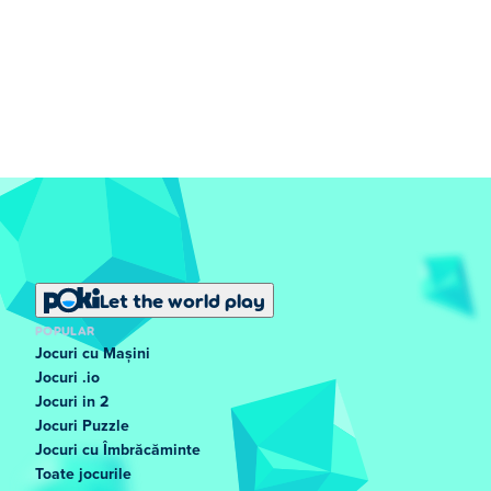
Let the world play
POPULAR
Jocuri cu Mașini
Jocuri .io
Jocuri in 2
Jocuri Puzzle
Jocuri cu Îmbrăcăminte
Toate jocurile