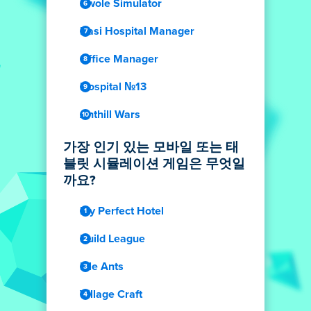
Swole Simulator
Dasi Hospital Manager
Office Manager
Hospital №13
Anthill Wars
가장 인기 있는 모바일 또는 태
블릿 시뮬레이션 게임은 무엇일
까요?
My Perfect Hotel
Build League
Idle Ants
Village Craft