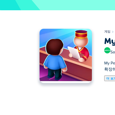
게임
My
S
My 
확장하
더 보
My Perfect Hotel은 꿈의 호텔을 
구비되어 있는지 확인하세요. 호텔 객실을
서의 능력을 키워보세요! 자신만의 숙박 
마이 퍼펙트 호텔(My Perfect H