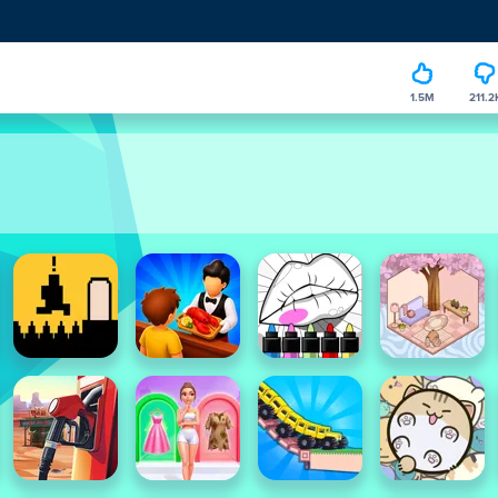
1.5M
211.2