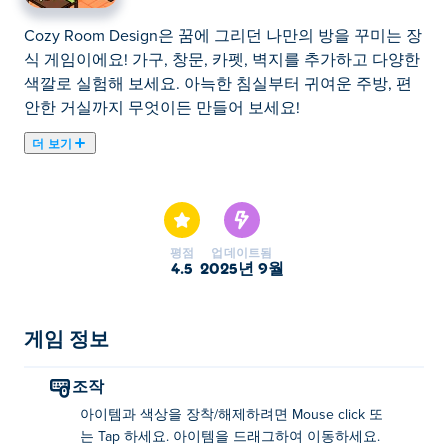
Cozy Room Design은 꿈에 그리던 나만의 방을 꾸미는 장
식 게임이에요! 가구, 창문, 카펫, 벽지를 추가하고 다양한
색깔로 실험해 보세요. 아늑한 침실부터 귀여운 주방, 편
안한 거실까지 무엇이든 만들어 보세요!
더 보기
코지 룸 디자인은 꿈꿔왔던 방을 디자인할 수 있는 즐거운
기회를 선사하는 귀여운 데코레이션 게임입니다! 가구와
카펫 선택부터 벽지와 창문까지, 원하는 대로 자유롭게 레
이아웃을 디자인할 수 있습니다. 소품들을 배치하고, 완벽
평점
업데이트됨
하게 어울리도록 회전하고, 취향에 맞는 색상을 선택하세
4.5
2025년 9월
요! 방을 더욱 활기차게 꾸미고 싶다면 침대, 책상, 바닥 등
원하는 곳에 귀여운 고양이와 강아지들을 배치해 보세요!
디자인이 마음에 들면 왼쪽 버튼을 눌러 저장하세요. 꿈꿔
게임 정보
왔던 방을 꾸미고 친구들과 공유해 보세요!
조작
코지 룸 디자인은 어떻게 플레이하나요?
아이템과 색상을 장착/해제하려면 Mouse click 또
는 Tap 하세요. 아이템을 드래그하여 이동하세요.
아이템/색상을 관리하려면 클릭하거나 탭하여 장착하거