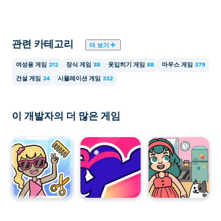
Design을 플레이할 수 있나요?
코지 룸 디자인은 컴퓨터와 휴대폰, 태블릿 등 모바일 기
기에서 플레이할 수 있습니다.
관련 카테고리
더 보기
여성용 게임
212
장식 게임
38
옷입히기 게임
88
마우스 게임
379
건설 게임
24
시뮬레이션 게임
332
이 개발자의 더 많은 게임