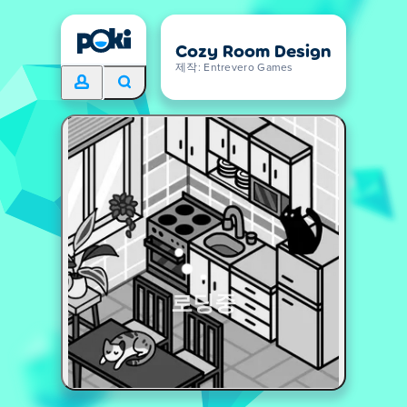
Cozy Room Design
제작: Entrevero Games
로딩중