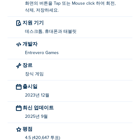
화면의 버튼을 Tap 또는 Mouse click 하여 회전,
나 장착 해제하세요. 아이템을 원하는 위치로 드래그하세
삭제, 저장하세요.
요. 회전 버튼을 사용하여 위치를 조정하세요. 아이템을
제거하려면 삭제 버튼을 사용하세요. 저장 버튼을 탭하여
지원 기기
제작물을 저장하세요.
데스크톱, 휴대폰과 태블릿
Cozy Room Design을 만든 사람은 누구인가요?
개발자
Entrevero Games
Cozy Room Design은 Entrevero Games에서 제작했습니
다. Entrevero Games에는 다른 멋진 게임도 있습니다.
장르
Poki (포키):
Kawaii Dress-Up
,
Fairy Dress-Up
,
Dungeons &
장식 게임
Dress-Ups
,
Bearsus
, 그리고
Stick Fighter
출시일
Cozy Room Design을 무료로 플레이하려면 어
2023년 12월
떻게 해야 하나요?
최신 업데이트
Poki에서 Cozy Room Design을 무료로 플레이할 수 있습
2025년 9월
니다.
평점
모바일 기기와 데스크톱에서 Cozy Room
4.5 (420,647 투표)