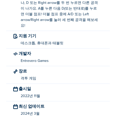
나, D 또는 Right arrow를 두 번 누르면 다른 공격
공격 2 - D, D (또는 오른쪽, 오른쪽)
이 나가요. A를 누른 다음 D(또는 반대로)를 누르
더블 점프 1 - A, D (또는 왼쪽, 오른쪽)
면 더블 점프! 더블 점프 중에 A/D 또는 Left
arrow/Right arrow를 눌러 세 번째 공격을 해보세
더블 점프 2 - D, A (또는 오른쪽, 왼쪽)
요!
공격 3 - (더블 점프 중) A (또는 왼쪽)
지원 기기
공격 3 - (더블 점프 중) D (또는 오른쪽)
데스크톱, 휴대폰과 태블릿
개발자
스틱 파이터를 만든 사람은 누구인가요?
Entrevero Games
스틱 파이터는 Entrevero Games에서 제작했습니다. 다른
장르
게임도 플레이해 보세요. Poki (포키):
Bearsus
그리고
Dungeons & Dress-Ups
격투 게임
스틱 파이터를 무료로 플레이하려면 어떻게 해
출시일
야 하나요?
2022년 11월
Stick Fighter를 Poki에서 무료로 플레이할 수 있습니다.
최신 업데이트
2024년 3월