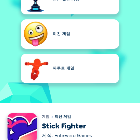
미친 게임
파쿠르 게임
게임
액션 게임
Stick Fighter
제작:
Entrevero Games