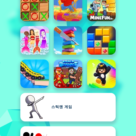
스틱맨 게임