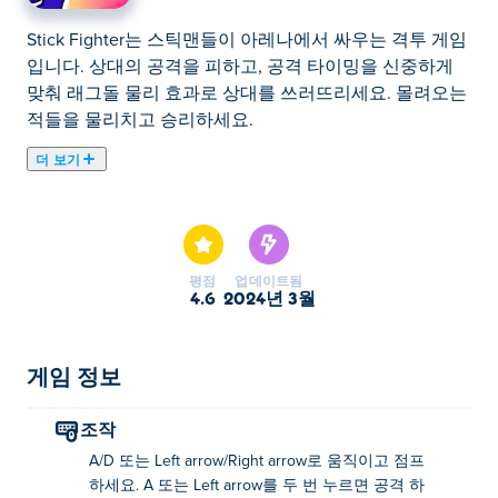
Stick Fighter는 스틱맨들이 아레나에서 싸우는 격투 게임
입니다. 상대의 공격을 피하고, 공격 타이밍을 신중하게
맞춰 래그돌 물리 효과로 상대를 쓰러뜨리세요. 몰려오는
적들을 물리치고 승리하세요.
더 보기
스틱 파이터는 완전히 다른 기술을 가진 여섯 캐릭터를 조
종하는 격투 게임입니다! 싱글 플레이어 모드에서 다른 캐
릭터들과 치열한 경쟁을 벌이며 최고의 스틱 파이터임을
증명해 보세요! 좀 더 실감 나는 게임을 원하신다면 친구
평점
업데이트됨
와 함께 1대1 대결을 펼쳐 누가 최강자인지 겨뤄보세요! 한
4.6
2024년 3월
캐릭터만 메인으로 선택하시겠습니까, 아니면 모든 캐릭
터를 마스터하시겠습니까?
게임 정보
스틱 파이터는 어떻게 플레이하나요?
조작
이동 및 점프 - A/D(또는 왼쪽/오른쪽 화살표 키)
A/D 또는 Left arrow/Right arrow로 움직이고 점프
공격 1 - A, A (또는 왼쪽, 왼쪽)
하세요. A 또는 Left arrow를 두 번 누르면 공격 하