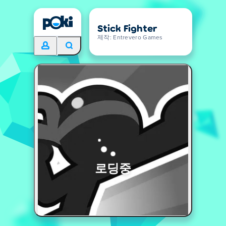
Stick Fighter
제작: Entrevero Games
로딩중