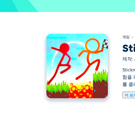
게임
St
제작:
Sti
험을 
를 클
더 보
Stickman Parkour 3는 스틱맨 세
든 레벨을 통과하세요! 다양한 함정, 까다
시오. 친구에게 도전하고 싶나요? 온라인에
동 모드에서 팀을 이루어 함께 장애물을 