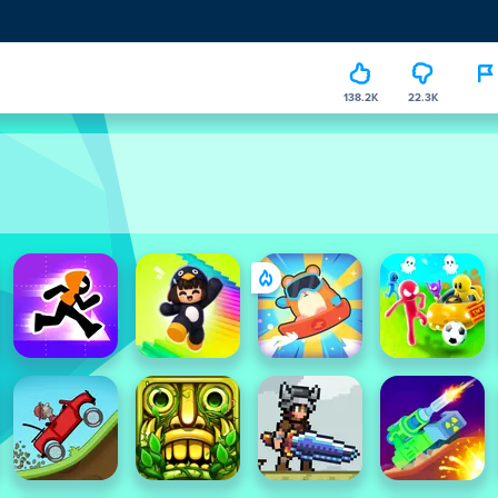
138.2K
22.3K