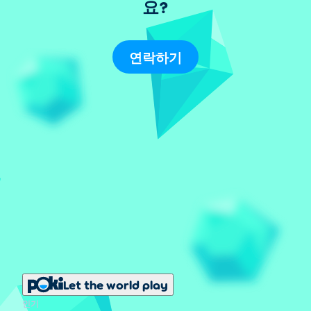
요?
연락하기
Let the world play
인기