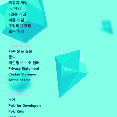
자동차 게임
.io 게임
2인용 게임
퍼즐 게임
옷입히기 게임
모든 게임
도움말 및 지원
자주 묻는 질문
문의
개인정보 보호 센터
Privacy Statement
Cookie Statement
Terms of Use
자세히 알아보기
소개
Poki for Developers
Poki Kids