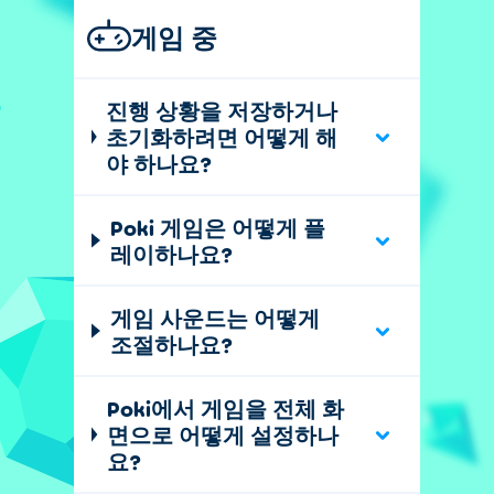
게임 중
진행 상황을 저장하거나
초기화하려면 어떻게 해
야 하나요?
Poki 게임은 어떻게 플
레이하나요?
게임 사운드는 어떻게
조절하나요?
Poki에서 게임을 전체 화
면으로 어떻게 설정하나
요?