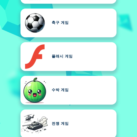
축구 게임
플래시 게임
수박 게임
전쟁 게임