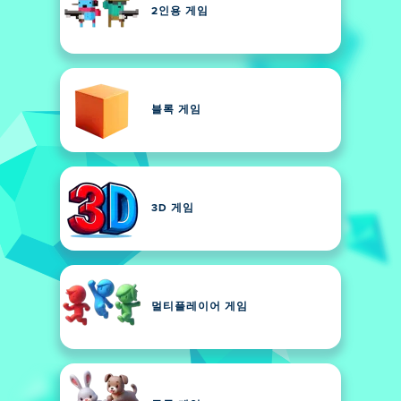
2인용 게임
블록 게임
3D 게임
멀티플레이어 게임