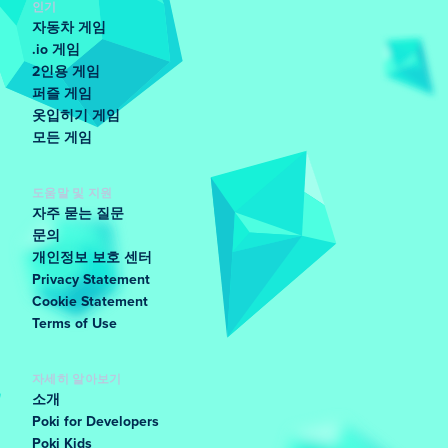
인기
자동차 게임
.io 게임
2인용 게임
퍼즐 게임
옷입히기 게임
모든 게임
도움말 및 지원
자주 묻는 질문
문의
개인정보 보호 센터
Privacy Statement
Cookie Statement
Terms of Use
자세히 알아보기
소개
Poki for Developers
Poki Kids