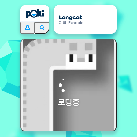
Longcat
제작: Fancade
로딩중