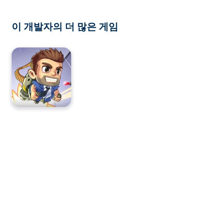
이 개발자의 더 많은 게임