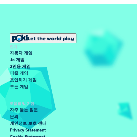
Let the world play
인기
자동차 게임
.io 게임
2인용 게임
퍼즐 게임
옷입히기 게임
모든 게임
도움말 및 지원
자주 묻는 질문
문의
개인정보 보호 센터
Privacy Statement