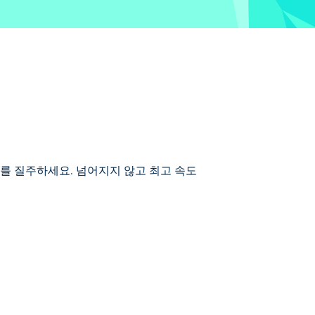
기 코스를 질주하세요. 넘어지지 않고 최고 속도
를 타고 정글, 창고, 폐차장과 같은 까다로운
동안 놀라운 플립을 수행하여 보상을 받으세
비가 되셨나요?