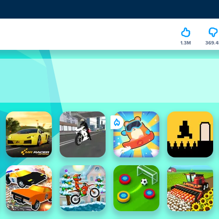
1.3M
369.4