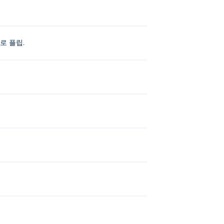
로 플립.
Car Extreme
그리고
Stunt Car Challenge 3
!