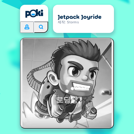
Jetpack Joyride
제작: Storms
로딩중