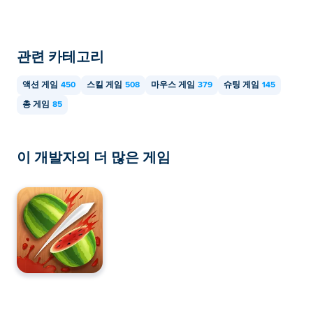
관련 카테고리
액션 게임
450
스킬 게임
508
마우스 게임
379
슈팅 게임
145
총 게임
85
이 개발자의 더 많은 게임