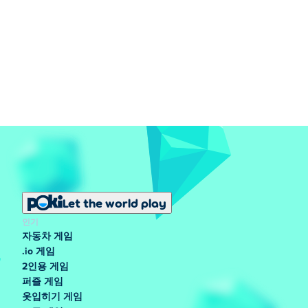
Let the world play
인기
자동차 게임
.io 게임
2인용 게임
퍼즐 게임
옷입히기 게임