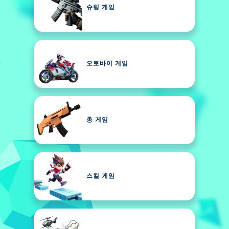
슈팅 게임
오토바이 게임
총 게임
스킬 게임