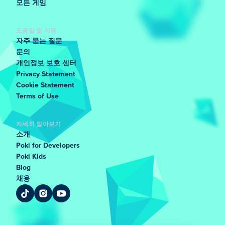
모든 게임
도움말 및 지원
자주 묻는 질문
문의
개인정보 보호 센터
Privacy Statement
Cookie Statement
Terms of Use
자세히 알아보기
소개
Poki for Developers
Poki Kids
Blog
채용