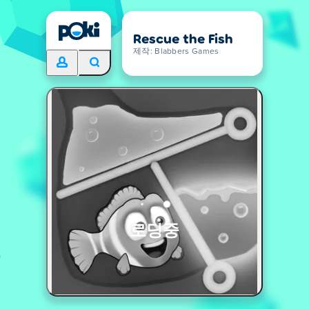
Rescue the Fish
제작: Blabbers Games
로딩중