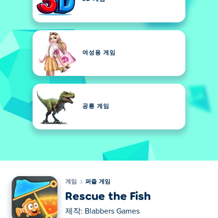
여성용 게임
공룡 게임
게임
퍼즐 게임
Rescue the Fish
제작:
Blabbers Games