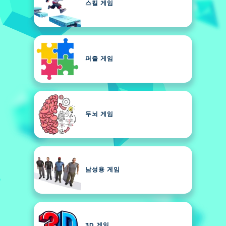
스킬 게임
퍼즐 게임
두뇌 게임
남성용 게임
3D 게임