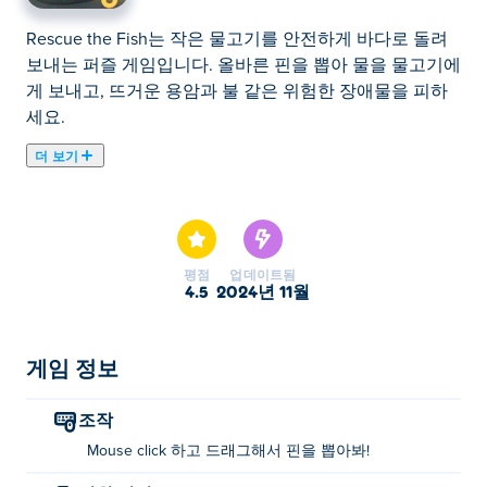
Rescue the Fish는 작은 물고기를 안전하게 바다로 돌려
보내는 퍼즐 게임입니다. 올바른 핀을 뽑아 물을 물고기에
게 보내고, 뜨거운 용암과 불 같은 위험한 장애물을 피하
세요.
더 보기
Rescue the Fish는 작은 물고기를 안전하게 바다로 인도
하는 것이 임무인 퍼즐 게임입니다! 화재, 얼음 얼기, 전기
톱 및 기타 위험과 같은 치명적인 위험을 피하면서 물고기
가 앞으로 나아갈 수 있도록 올바른 핀을 뽑으세요. 각 퍼
평점
업데이트됨
즐을 풀기 위해 재치와 전략을 사용하세요. 실수를 하더라
4.5
2024년 11월
도 걱정하지 마세요. 레벨을 다시 시작하고 다시 시도하세
요! 물고기를 성공적으로 구출하고 자유롭게 놓아줄 수 있
을까요?
게임 정보
물고기 구출 게임은 어떻게 하나요?
조작
Mouse click 하고 드래그해서 핀을 뽑아봐!
핀을 끌어오려면 클릭하고 드래그하세요.