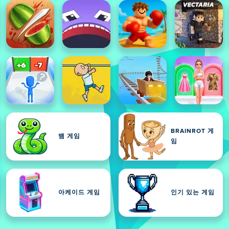
BRAINROT 게
뱀 게임
임
아케이드 게임
인기 있는 게임