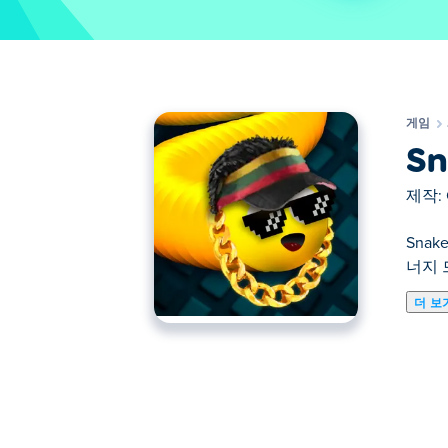
게임
Sn
제작:
Sna
너지 
더 보
Snake.is MLG Edition을(를) 플레이할 수 