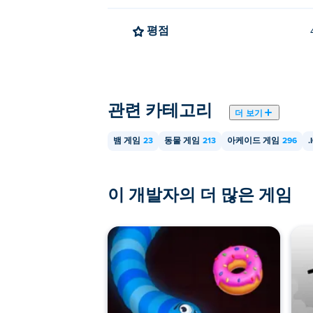
평점
관련 카테고리
더 보기
뱀 게임
23
동물 게임
213
아케이드 게임
296
.
이 개발자의 더 많은 게임