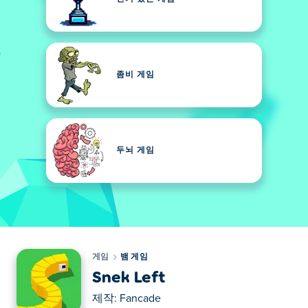
좀비 게임
두뇌 게임
게임
뱀 게임
Snek Left
제작:
Fancade