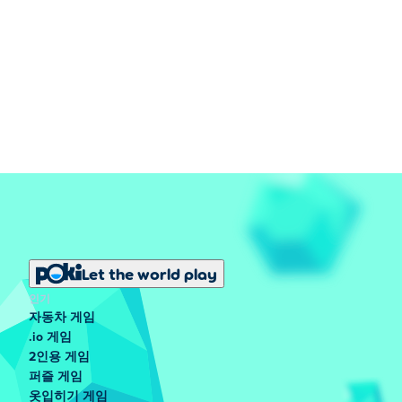
Let the world play
인기
자동차 게임
.io 게임
2인용 게임
퍼즐 게임
옷입히기 게임