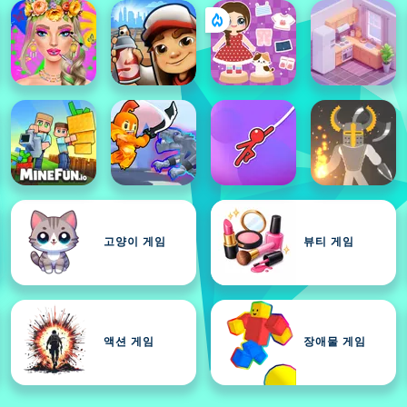
고양이 게임
뷰티 게임
액션 게임
장애물 게임