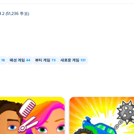
4.2 (51,236 투표)
18
패션 게임
44
뷰티 게임
73
새로운 게임
131