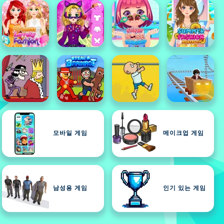
모바일 게임
메이크업 게임
남성용 게임
인기 있는 게임