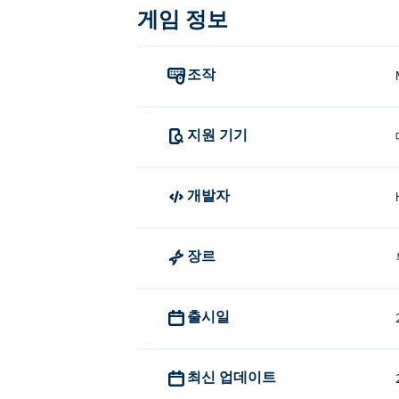
게임 정보
클릭하거나 탭하여 선택하고 플레이하세요
디바 메이크업 스튜디오는 누가 만
조작
Diva Makeup Studio는 Happylande
Bowling Champion
,
Hit the Fan
,
Penalty R
지원 기기
디바 메이크업 스튜디오를 무료로 
Poki에서 Diva Makeup Studio를 무료
개발자
Diva Makeup Studio를 모바
장르
디바 메이크업 스튜디오는 컴퓨터뿐만 아니
출시일
최신 업데이트