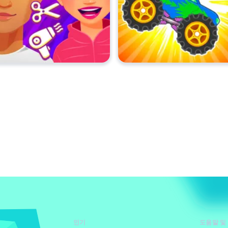
인기
도움말 및