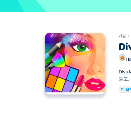
게임
Di
Ha
Div
들고,
더 보
디바 메이크업 스튜디오는 나만의 시그니처
서 선택하고, 색상을 조합하여 나만의 팔레
품을 감상하고 평가를 받아보세요. 당신의
디바 메이크업 스튜디오 게임 방법