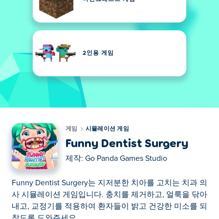
2인용 게임
게임
시뮬레이션 게임
Funny Dentist Surgery
제작:
Go Panda Games Studio
Funny Dentist Surgery는 지저분한 치아를 고치는 치과 의
사 시뮬레이션 게임입니다. 충치를 제거하고, 얼룩을 닦아
내고, 교정기를 적용하여 환자들이 밝고 건강한 미소를 되
찾도록 도와주세요.