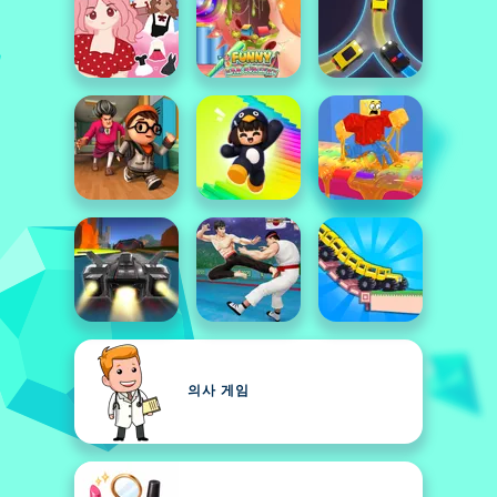
의사 게임