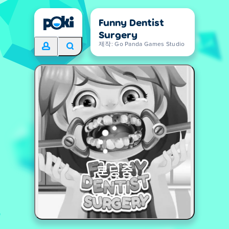
Funny Dentist
Surgery
제작: Go Panda Games Studio
로딩중