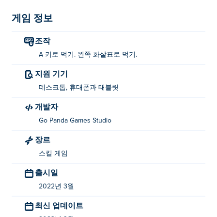
게임 정보
조작
A 키로 먹기. 왼쪽 화살표로 먹기.
지원 기기
데스크톱, 휴대폰과 태블릿
개발자
Go Panda Games Studio
장르
스킬 게임
출시일
2022년 3월
최신 업데이트