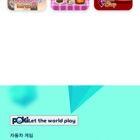
Let the world play
인기
자동차 게임