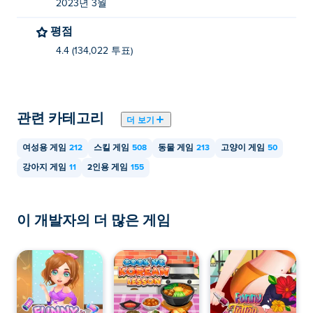
2023년 3월
평점
4.4 (134,022 투표)
관련 카테고리
더 보기
여성용 게임
212
스킬 게임
508
동물 게임
213
고양이 게임
50
강아지 게임
11
2인용 게임
155
이 개발자의 더 많은 게임