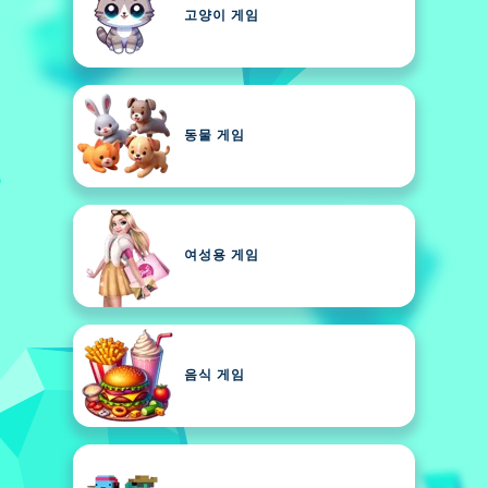
고양이 게임
동물 게임
여성용 게임
음식 게임