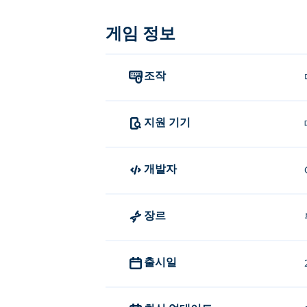
틱톡 파리 패션은 어떻게 플레이하
게임 정보
클릭하거나 탭하여 선택하세요.
틱톡 파리 패션을 만든 사람은 누
조작
Tictoc Paris Fashion은 Go Panda
Factory
,
Funny Kitty Haircut
,
TicToc Summ
지원 기기
Camping Day
,
Funny Travelling Airport
,
Fu
dressup, funny-kitty-dressup,
Funny Nose 
개발자
Tictoc Paris Fashion을 무
Poki에서 Tictoc Paris Fashion을 무
장르
모바일 기기와 데스크톱에서 Tictoc P
틱톡 파리 패션은 컴퓨터와 휴대폰, 태블릿
출시일