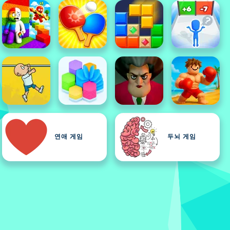
연애 게임
두뇌 게임