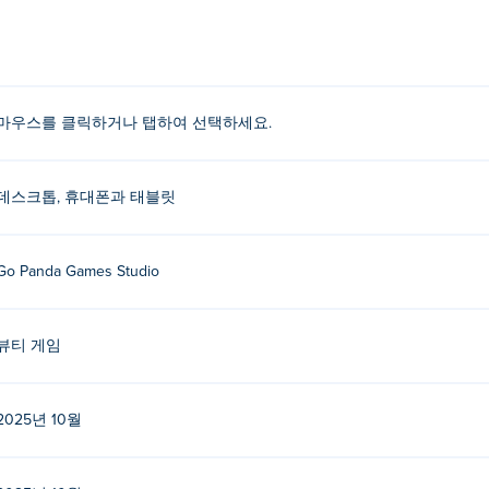
나요?
구인가요?
마우스를 클릭하거나 탭하여 선택하세요.
 Games에서 제작했습니다. 다른 게임도 플레이해 보세요. Poki (포키):
Yum
er Fashion
,
Tictoc KPOP Fashion
,
Funny Puppy Emergency
,
Yum
nny Throat Surgery 2
,
Yummy Waffle Ice Cream
,
Cooking Korean
데스크톱, 휴대폰과 태블릿
Surgery
, 그리고
Hipster vs Rockers
!
료로 플레이하려면 어떻게 해야 하나요?
Go Panda Games Studio
료로 플레이할 수 있습니다.
뷰티 게임
aris Fashion을 플레이할 수 있나요?
 등 모바일 기기에서 플레이할 수 있습니다.
2025년 10월