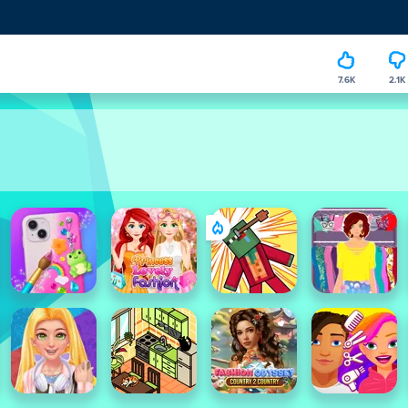
7.6K
2.1K