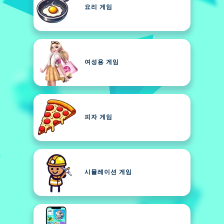
요리 게임
여성용 게임
피자 게임
시뮬레이션 게임