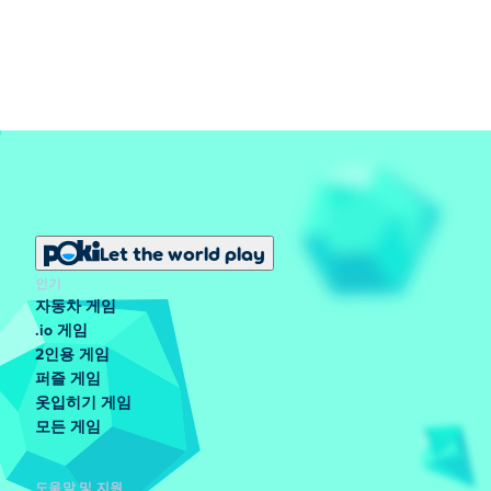
Let the world play
인기
자동차 게임
.io 게임
2인용 게임
퍼즐 게임
옷입히기 게임
모든 게임
도움말 및 지원