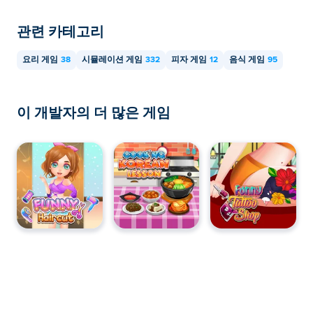
관련 카테고리
요리 게임
38
시뮬레이션 게임
332
피자 게임
12
음식 게임
95
이 개발자의 더 많은 게임