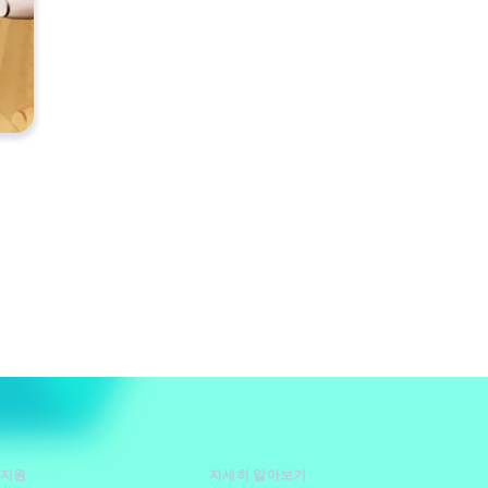
 지원
자세히 알아보기