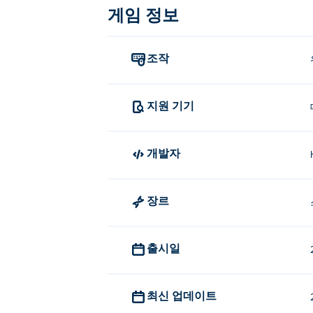
게임 정보
위로 스와이프하여 병을 뒤집습니다.
병 뒤집기 챌린지를 만든 사람은 
조작
병 뒤집기 챌린지는 Happylander Ltd.
병 뒤집기 챌린지를 무료로 플레이
지원 기기
ᴘυᴋə에서 병 뒤집기 챌린지를 무료로 플
개발자
모바일 기기와 데스크톱에서 병 뒤
병 뒤집기 챌린지는 컴퓨터와 휴대폰, 태
장르
출시일
최신 업데이트