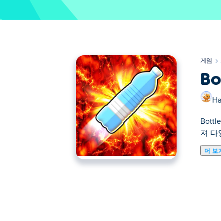
게임
Bo
Ha
Bot
져 다
더 보
병 뒤집기 챌린지는 병이 테이블 위에 완
니다. 플립이 높을수록 더 어려워집니다.
승할 수 있나요?
병 뒤집기 챌린지를 플레이하는 방