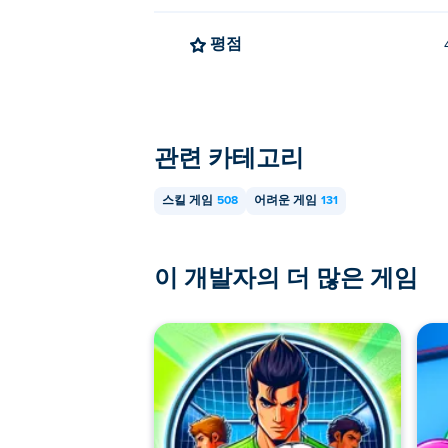
평점
관련 카테고리
스킬 게임
508
어려운 게임
131
이 개발자의 더 많은 게임