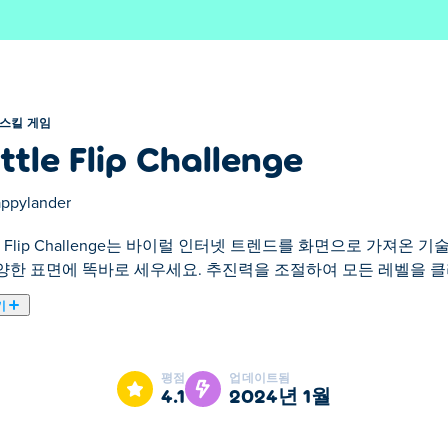
스킬 게임
ttle Flip Challenge
ppylander
tle Flip Challenge는 바이럴 인터넷 트렌드를 화면으로 가져
양한 표면에 똑바로 세우세요. 추진력을 조절하여 모든 레벨을 
기
벽하게 떨어지도록 목표를 정하면서 정확성을 테스트하는 스킬 게
 실망스러우면서도 믿을 수 없을 만큼 재미있고 중독성이 강한 게
평점
업데이트됨
4.1
2024년 1월
법은 무엇입니까?