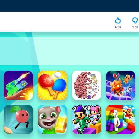
4.5K
1.3K