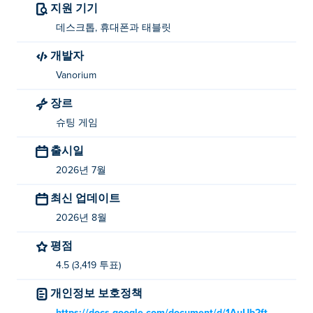
지원 기기
왼쪽 마우스 버튼이나 손가락을 누른 상태로 조준하고, 손
데스크톱, 휴대폰과 태블릿
을 떼면 발사합니다.
개발자
Noob Archer 2는 누가 만들었나요?
Vanorium
Noob Archer 2는 Vanorium에서 제작했습니다. 다른 게임
장르
들도 플레이해 보세요. Poki (포키): stickman-archers-
슈팅 게임
waves,
Master Assassin
,
Stickman Fight Ragdoll
,
Noob
Drive
그리고
Noob Archer
!
출시일
Noob Archer 2를 무료로 플레이하려면 어떻게
2026년 7월
해야 하나요?
최신 업데이트
Poki에서 Noob Archer 2를 무료로 플레이할 수 있습니다.
2026년 8월
평점
Noob Archer 2를 모바일 기기와 데스크톱에서
플레이할 수 있나요?
4.5 (3,419 투표)
개인정보 보호정책
Noob Archer 2는 컴퓨터와 휴대폰, 태블릿과 같은 모바일
기기에서 플레이할 수 있습니다.