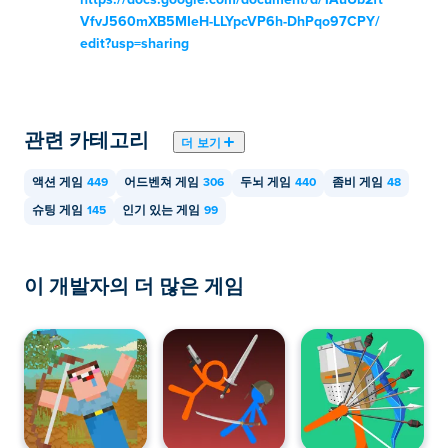
https://docs.google.com/document/d/1AuUb2ft
VfvJ560mXB5MIeH-LLYpcVP6h-DhPqo97CPY/
edit?usp=sharing
관련 카테고리
더 보기
액션 게임
449
어드벤쳐 게임
306
두뇌 게임
440
좀비 게임
48
슈팅 게임
145
인기 있는 게임
99
이 개발자의 더 많은 게임