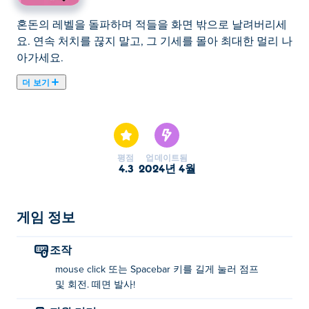
혼돈의 레벨을 돌파하며 적들을 화면 밖으로 날려버리세
요. 연속 처치를 끊지 말고, 그 기세를 몰아 최대한 멀리 나
아가세요.
더 보기
Bullet Bros는 재미있는 플랫폼 게임 Flip Bros의 스릴 넘
치는 후속작입니다. 이번에는 게임 플레이에 완전히 새로
운 차원을 추가하는 강력한 총으로 무장했습니다. 사격의
반동을 이용해 공중으로 이동하고, 회전하고, 적을 망각
평점
업데이트됨
속으로 쏘세요! 더 많이 플레이할수록 더 멋진 의상과 강
4.3
2024년 4월
력한 총을 잠금 해제할 수 있습니다! 당신이 필요한 것을
가지고 있다고 생각하십니까? 장비를 갖추고 폭발할 준비
를 하세요!
게임 정보
Bullet Bros를 플레이하는 방법은 무엇입니까?
조작
mouse click 또는 Spacebar 키를 길게 눌러 점프
점프하고 회전하려면 마우스나 스페이스바를 길게 누르
및 회전. 떼면 발사!
세요. 놓아서 촬영하세요.