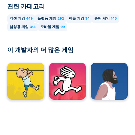
관련 카테고리
액션 게임
449
플랫폼 게임
292
랙돌 게임
34
슈팅 게임
145
남성용 게임
313
모바일 게임
99
이 개발자의 더 많은 게임