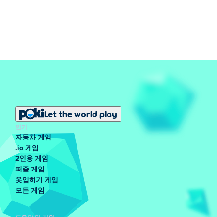
Let the world play
인기
자동차 게임
.io 게임
2인용 게임
퍼즐 게임
옷입히기 게임
모든 게임