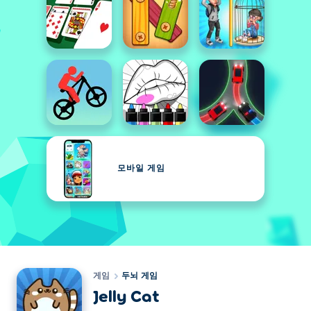
모바일 게임
게임
두뇌 게임
Jelly Cat