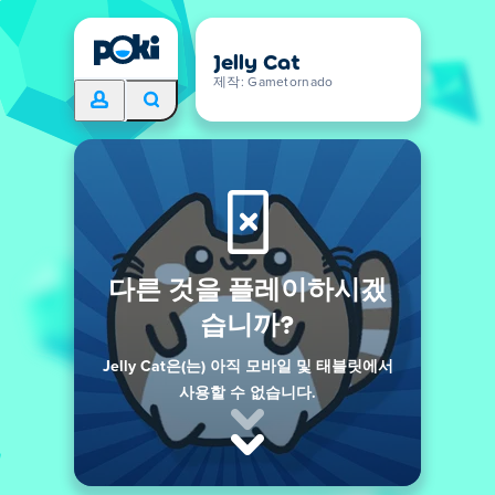
Jelly Cat
제작: Gametornado
다른 것을 플레이하시겠
습니까?
Jelly Cat은(는) 아직 모바일 및 태블릿에서
사용할 수 없습니다.